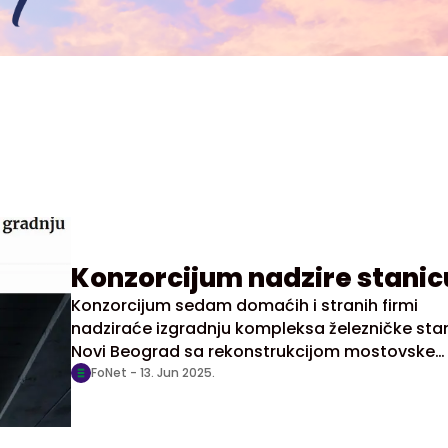
Konzorcijum nadzire stanic
Konzorcijum sedam domaćih i stranih firmi
nadziraće izgradnju kompleksa železničke sta
Novi Beograd sa rekonstrukcijom mostovske
konstrukcije, piše danas Forbs Srbija, navodeć
FoNet -
13. Jun 2025.
im je dodeljen ugovor vredan 981 milion dinara i
oko 8,3 miliona evra.