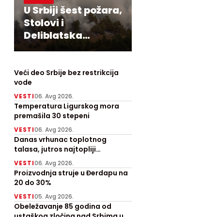
U Srbiji šest požara,
Stolovi i
Deliblatska
peščara najteži
Veći deo Srbije bez restrikcija
vode
VESTI
06. Avg 2026.
Temperatura Ligurskog mora
premašila 30 stepeni
VESTI
06. Avg 2026.
Danas vrhunac toplotnog
talasa, jutros najtopliji
Zrenjanjin sa 30 stepeni
VESTI
06. Avg 2026.
Proizvodnja struje u Đerdapu na
20 do 30%
VESTI
05. Avg 2026.
Obeležavanje 85 godina od
ustaškog zločina nad Srbima u