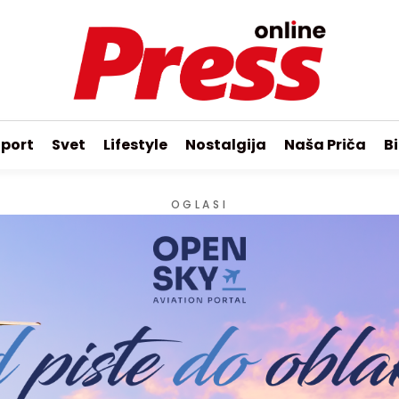
port
Svet
Lifestyle
Nostalgija
Naša Priča
Bi
OGLASI