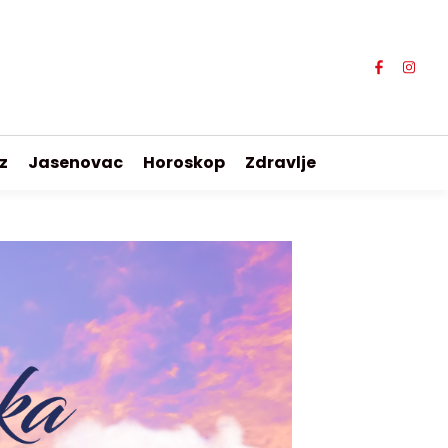
z
Jasenovac
Horoskop
Zdravlje