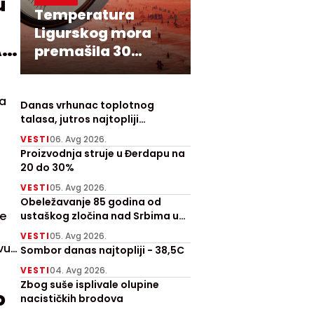
u
Temperatura
Ligurskog mora
I
premašila 30
stepeni
sa
Danas vrhunac toplotnog
talasa, jutros najtopliji
Zrenjanjin sa 30 stepeni
VESTI
06. Avg 2026.
Proizvodnja struje u Đerdapu na
20 do 30%
VESTI
05. Avg 2026.
Obeležavanje 85 godina od
je
ustaškog zločina nad Srbima u
Prebilovcima
VESTI
05. Avg 2026.
vu
Sombor danas najtopliji - 38,5C
VESTI
04. Avg 2026.
Zbog suše isplivale olupine
o
nacističkih brodova