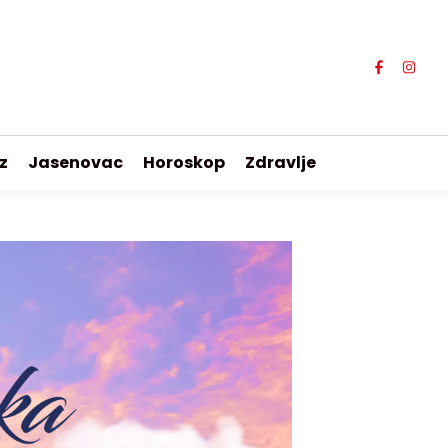
z
Jasenovac
Horoskop
Zdravlje