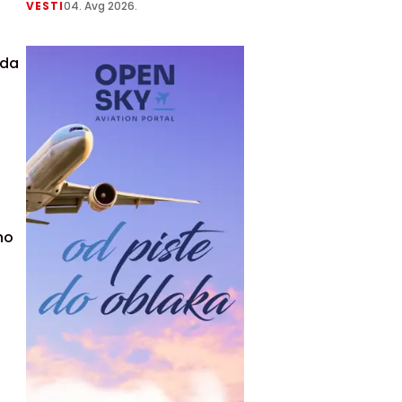
VESTI
04. Avg 2026.
 da
no