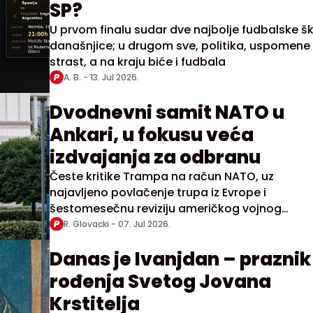
SP?
U prvom finalu sudar dve najbolje fudbalske š
današnjice; u drugom sve, politika, uspomene 
strast, a na kraju biće i fudbala
A. B. -
13. Jul 2026.
Dvodnevni samit NATO u
Ankari, u fokusu veća
izdvajanja za odbranu
Česte kritike Trampa na račun NATO, uz
najavljeno povlačenje trupa iz Evrope i
šestomesečnu reviziju američkog vojnog
prisustva na kontinentu, doprinele su neizvesn
R. Glovacki -
07. Jul 2026.
unutar Alijanse
Danas je Ivanjdan – praznik
rođenja Svetog Jovana
Krstitelja