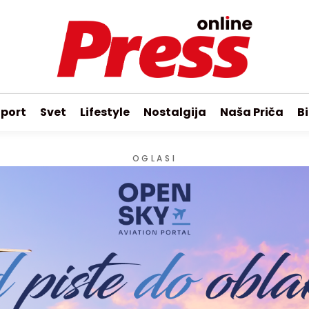
port
Svet
Lifestyle
Nostalgija
Naša Priča
Bi
OGLASI