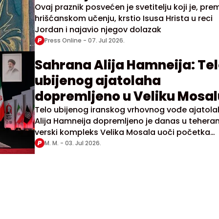
Ovaj praznik posvećen je svetitelju koji je, pre
hrišćanskom učenju, krstio Isusa Hrista u reci
Jordan i najavio njegov dolazak
Press Online -
07. Jul 2026.
Sahrana Alija Hamneija: Te
ubijenog ajatolaha
dopremljeno u Veliku Mosal
Telo ubijenog iranskog vrhovnog vođe ajatol
Alija Hamneija dopremljeno je danas u teheran
verski kompleks Velika Mosala uoči početka
višednevnih pogrebnih ceremonija
M. M. -
03. Jul 2026.