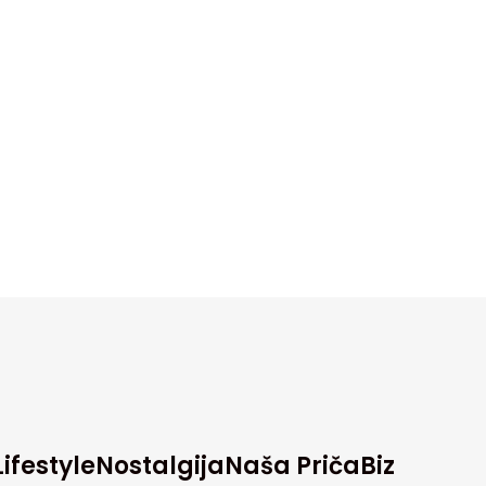
Lifestyle
Nostalgija
Naša Priča
Biz