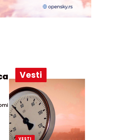
Vesti
ca
nomi
VESTI