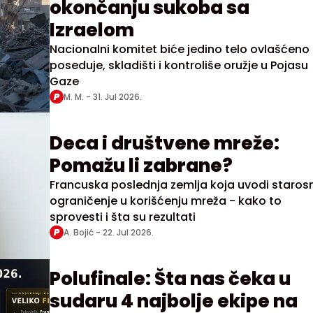
okončanju sukoba sa
Izraelom
Nacionalni komitet biće jedino telo ovlašćeno
poseduje, skladišti i kontroliše oružje u Pojasu
Gaze
M. M. -
31. Jul 2026.
Deca i društvene mreže:
Pomažu li zabrane?
Francuska poslednja zemlja koja uvodi staros
ograničenje u korišćenju mreža - kako to
sprovesti i šta su rezultati
A. Bojić -
22. Jul 2026.
Polufinale: Šta nas čeka u
sudaru 4 najbolje ekipe na