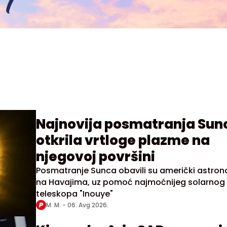
Najnovija posmatranja Sun
otkrila vrtloge plazme na
njegovoj površini
Posmatranje Sunca obavili su američki astro
na Havajima, uz pomoć najmoćnijeg solarnog
teleskopa "Inouye"
M. M. -
06. Avg 2026.