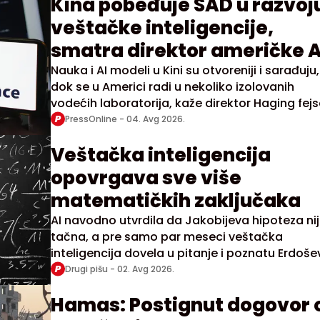
Kina pobeđuje SAD u razvoj
veštačke inteligencije,
smatra direktor američke A
kompanije
Nauka i AI modeli u Kini su otvoreniji i sarađuju,
dok se u Americi radi u nekoliko izolovanih
vodećih laboratorija, kaže direktor Haging fej
PressOnline -
04. Avg 2026.
Veštačka inteligencija
opovrgava sve više
matematičkih zaključaka
AI navodno utvrdila da Jakobijeva hipoteza ni
tačna, a pre samo par meseci veštačka
inteligencija dovela u pitanje i poznatu Erdoše
hipotezu, obe stare bezmalo 100 godina
Drugi pišu -
02. Avg 2026.
Hamas: Postignut dogovor 