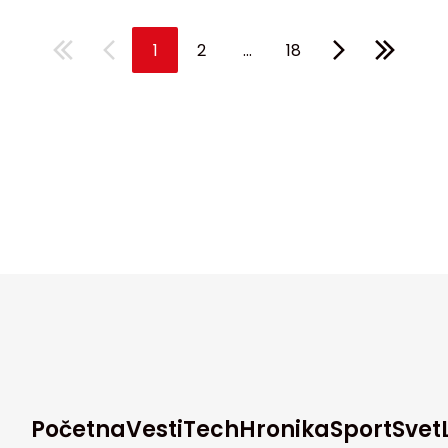
...
1
2
18
Početna
Vesti
Tech
Hronika
Sport
Svet