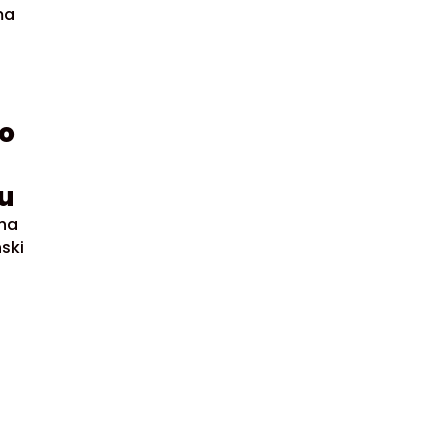
ma
lo
u
aha
ski