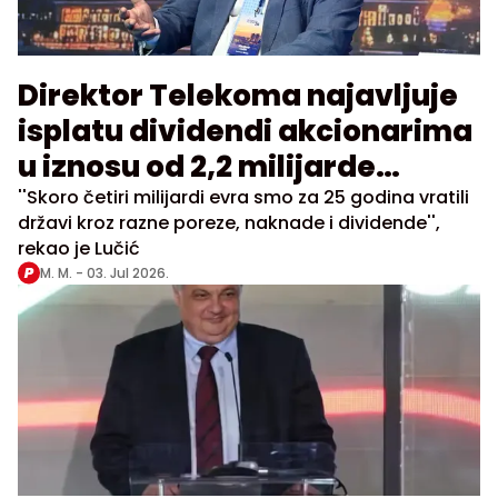
Direktor Telekoma najavljuje
isplatu dividendi akcionarima
u iznosu od 2,2 milijarde
dinara
''Skoro četiri milijardi evra smo za 25 godina vratili
državi kroz razne poreze, naknade i dividende'',
rekao je Lučić
M. M. -
03. Jul 2026.