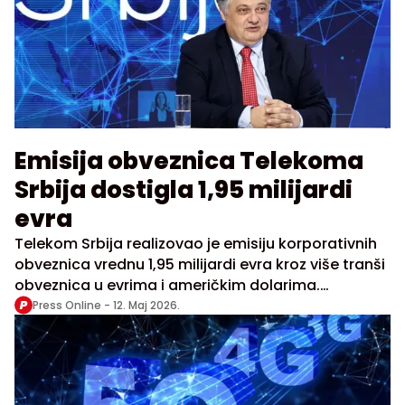
Emisija obveznica Telekoma
Srbija dostigla 1,95 milijardi
evra
Telekom Srbija realizovao je emisiju korporativnih
obveznica vrednu 1,95 milijardi evra kroz više tranši
obveznica u evrima i američkim dolarima.
Kompanija navodi da je interesovanje investitora
Press Online -
12. Maj 2026.
bilo izuzetno veliko, uz ukupnu tražnju od gotovo
13,9 milijardi dolara i učešće oko 300
međunarodnih institucionalnih investitora.