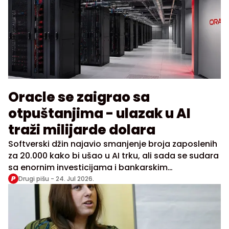
Oracle se zaigrao sa
otpuštanjima - ulazak u AI
traži milijarde dolara
Softverski džin najavio smanjenje broja zaposlenih
za 20.000 kako bi ušao u AI trku, ali sada se sudara
sa enornim investicijama i bankarskim
garancijama
Drugi pišu -
24. Jul 2026.