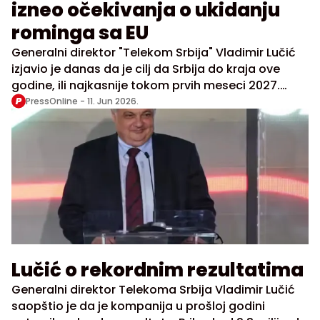
izneo očekivanja o ukidanju
rominga sa EU
Generalni direktor "Telekom Srbija" Vladimir Lučić
izjavio je danas da je cilj da Srbija do kraja ove
godine, ili najkasnije tokom prvih meseci 2027.
godine, postane deo evropskog roming prostora.
PressOnline -
11. Jun 2026.
Ukoliko se plan realizuje prema očekivanjima,
građani Srbije bi tada mogli da koriste mobilne
usluge u zemljama Evropske unije bez dodatnih
troškova rominga.
Lučić o rekordnim rezultatima
Generalni direktor Telekoma Srbija Vladimir Lučić
saopštio je da je kompanija u prošloj godini