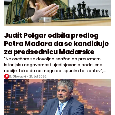
Judit Polgar odbila predlog
Petra Mađara da se kandiduje
za predsednicu Mađarske
"Ne osećam se dovoljno snažno da preuzmem
istorijsku odgovornost ujedinjavanja podeljene
nacije, tako da ne mogu da ispunim taj zahtev",
napisala je Polgar
R. Glovacki -
21. Jul 2026.