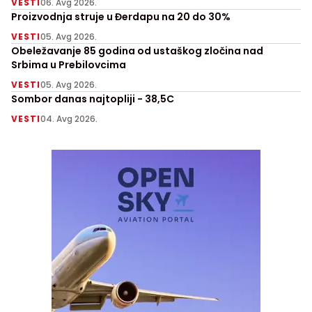
VESTI
06. Avg 2026.
Proizvodnja struje u Đerdapu na 20 do 30%
VESTI
05. Avg 2026.
Obeležavanje 85 godina od ustaškog zločina nad
Srbima u Prebilovcima
VESTI
05. Avg 2026.
Sombor danas najtopliji - 38,5C
VESTI
04. Avg 2026.