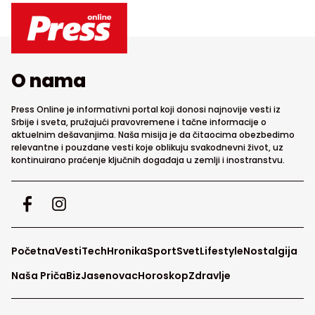
O nama
Press Online je informativni portal koji donosi najnovije vesti iz
Srbije i sveta, pružajući pravovremene i tačne informacije o
aktuelnim dešavanjima. Naša misija je da čitaocima obezbedimo
relevantne i pouzdane vesti koje oblikuju svakodnevni život, uz
kontinuirano praćenje ključnih događaja u zemlji i inostranstvu.
Početna
Vesti
Tech
Hronika
Sport
Svet
Lifestyle
Nostalgija
Naša Priča
Biz
Jasenovac
Horoskop
Zdravlje