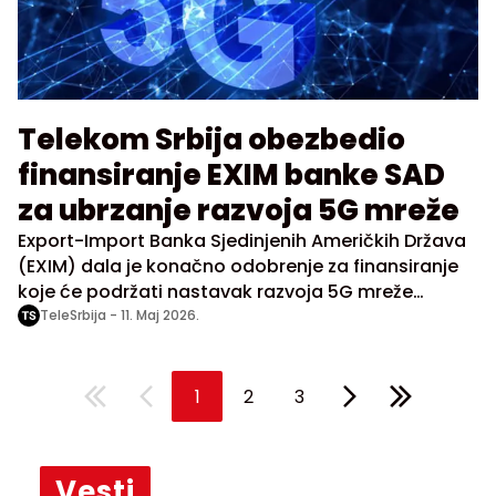
Telekom Srbija obezbedio
finansiranje EXIM banke SAD
za ubrzanje razvoja 5G mreže
Export-Import Banka Sjedinjenih Američkih Država
(EXIM) dala je konačno odobrenje za finansiranje
koje će podržati nastavak razvoja 5G mreže
Telekoma Srbija.
TeleSrbija -
11. Maj 2026.
1
2
3
Vesti