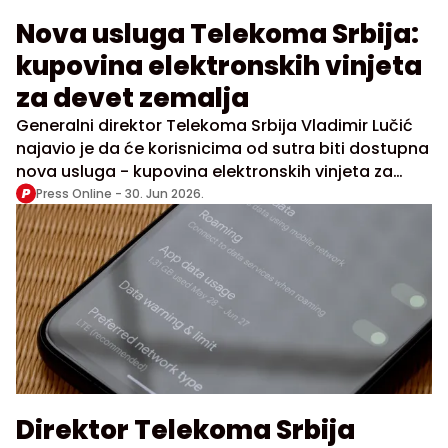
Nova usluga Telekoma Srbija:
kupovina elektronskih vinjeta
za devet zemalja
Generalni direktor Telekoma Srbija Vladimir Lučić
najavio je da će korisnicima od sutra biti dostupna
nova usluga - kupovina elektronskih vinjeta za
devet evropskih zemalja putem sajta kompanije.
Press Online -
30. Jun 2026.
Usluga će biti namenjena svim korisnicima koji su
preko Telekoma Srbija kupili TAG uređaj za
elektronsku naplatu putarine.
Direktor Telekoma Srbija