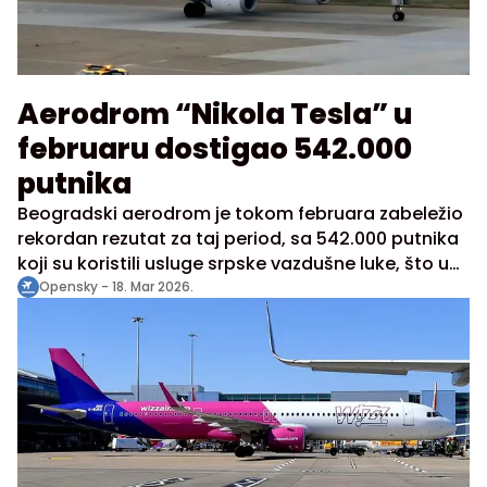
Aerodrom “Nikola Tesla” u
februaru dostigao 542.000
putnika
Beogradski aerodrom je tokom februara zabeležio
rekordan rezutat za taj period, sa 542.000 putnika
koji su koristili usluge srpske vazdušne luke, što u
isto vreme predstavlja i povećanje od 9,4% u
Opensky -
18. Mar 2026.
poređenju sa istim mesecom prošle godine. Ukupni
rast od početka godine iznosi 7,9% što izdvaja
Beograd u jedan od aerodroma sistema „Vinci
airports“ sa najvećim trendom rasta.