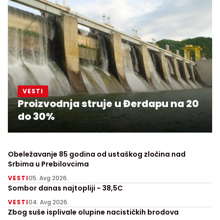
VESTI
Proizvodnja struje u Đerdapu na 20
do 30%
Obeležavanje 85 godina od ustaškog zločina nad
Srbima u Prebilovcima
VESTI
05. Avg 2026.
Sombor danas najtopliji - 38,5C
VESTI
04. Avg 2026.
Zbog suše isplivale olupine nacističkih brodova