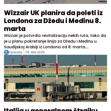
Wizzair UK planira da poleti iz
Londona za Džedu i Medinu 8.
marta
Wizzair je potvrdio revitalizaciju nekih ruta, tako da
je u planu pokretanje linija za Džedu i Medinu u
Saudijskoj Arabiji iz Londona od 8. marta.
Suspenzija ostalih Bliskoistočnih destinacija ostaje
Opensky -
05. Mar 2026.
i dalje bez noviteta, pa će letovi iz i za Tel Aviv,
Dubai, Abu Dabi i Aman biti produženi do 15. marta.
Italija u generalnom štrajku