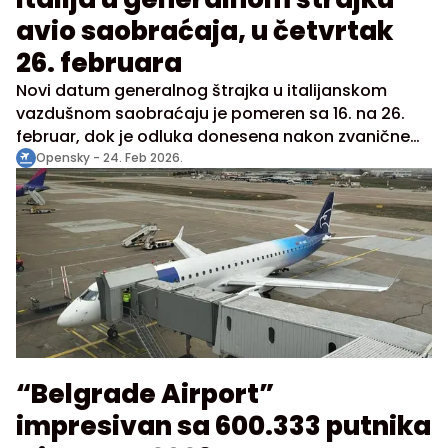
avio saobraćaja, u četvrtak
26. februara
Novi datum generalnog štrajka u italijanskom
vazdušnom saobraćaju je pomeren sa 16. na 26.
februar, dok je odluka donesena nakon zvanične
intervencije Ministarstva saobraćaja u Rimu. Vlada
Opensky -
24. Feb 2026.
je iskoristila zakonsko pravo pomeranja obustave
letova kako bi sprečila velike poremećaje tokom
Zimskih olimpijskih igara u Milanu, sa prioritetom
očuvanja funkcionisanja ključnih aerodromskih
centara i kontinuiteta javnih usluga, dok je
poseban fokus svakako bio na aerodromima Rim-
Fiumićino, Milano- Malpensa i Milano-Linate.
“Belgrade Airport”
impresivan sa 600.333 putnika