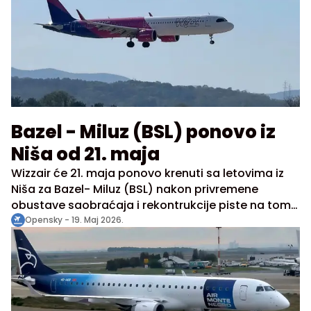
Bazel - Miluz (BSL) ponovo iz
Niša od 21. maja
Wizzair će 21. maja ponovo krenuti sa letovima iz
Niša za Bazel- Miluz (BSL) nakon privremene
obustave saobraćaja i rekontrukcije piste na tom
aerodromu, što je dovelo do transfera operacija u
Opensky -
19. Maj 2026.
Štutgart, objavljuju Aerodromi Srbije.