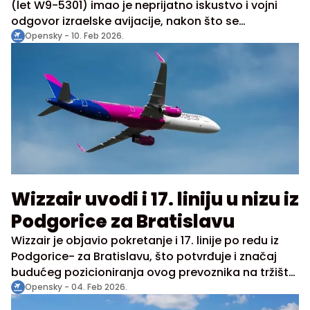
(let W9-5301) imao je neprijatno iskustvo i vojni
odgovor izraelske avijacije, nakon što se
ispostavilo da je bezbednosno upozorenje u
Opensky -
10. Feb 2026.
vazduhu identično povezano sa imenom Wi-Fi hot
spota jednog od putnika, da bi se kasnije
ispostavilo da je upozorenje bilo lažno, a ime šifre
je promenilo dete tokom leta.
Wizzair uvodi i 17. liniju u nizu iz
Podgorice za Bratislavu
Wizzair je objavio pokretanje i 17. linije po redu iz
Podgorice- za Bratislavu, što potvrđuje i značaj
budućeg pozicioniranja ovog prevoznika na tržištu
Crne Gore. Početak operacija je najavljen za 21. maj
Opensky -
04. Feb 2026.
na bazi tri nedeljna leta- utorkom, četvrtkom i