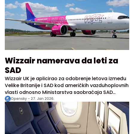
subotom, a planirani avion na ruti biće Airbus
A321neo.
Wizzair namerava da leti za
SAD
Wizzair UK je aplicirao za odobrenje letova između
Velike Britanije i SAD kod američkih vazduhoplovnih
vlasti odnosno Ministarstva saobraćaja SAD
(DOT), što pokazuje namere i ambcijie
Opensky -
27. Jan 2026.
transatlantske ekspanzije britanske ispostave
velikog evropskog low-cost prevoznika. Aktuelno
apliciranje Wizzair-a podrazumeva dozvolu za
obavljanje čarter odnosno redovnog saobraćaja, i
u skladu je, kako navodi Wizzair, sa “Sporazumom