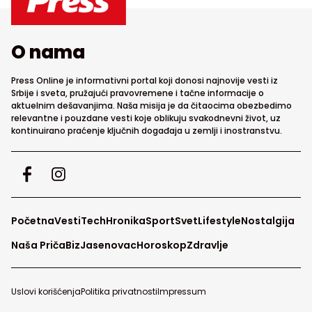
O nama
Press Online je informativni portal koji donosi najnovije vesti iz
Srbije i sveta, pružajući pravovremene i tačne informacije o
aktuelnim dešavanjima. Naša misija je da čitaocima obezbedimo
relevantne i pouzdane vesti koje oblikuju svakodnevni život, uz
kontinuirano praćenje ključnih događaja u zemlji i inostranstvu.
Početna
Vesti
Tech
Hronika
Sport
Svet
Lifestyle
Nostalgija
Naša Priča
Biz
Jasenovac
Horoskop
Zdravlje
Uslovi korišćenja
Politika privatnosti
Impressum