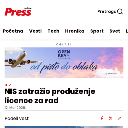
Pretraga
Početna
Vesti
Tech
Hronika
Sport
Svet
OGLASI
BIZ
NIS zatražio produženje
licence za rad
12. Mar 2026.
Podeli vest