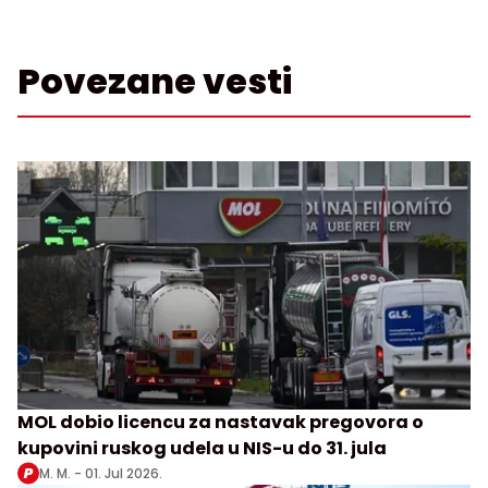
Povezane vesti
MOL dobio licencu za nastavak pregovora o
kupovini ruskog udela u NIS-u do 31. jula
M. M. -
01. Jul 2026.