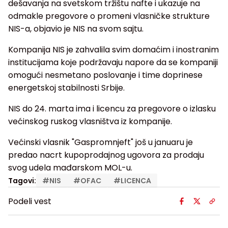
dešavanja na svetskom tržištu nafte i ukazuje na
odmakle pregovore o promeni vlasničke strukture
NIS-a, objavio je NIS na svom sajtu.
Kompanija NIS je zahvalila svim domaćim i inostranim
institucijama koje podržavaju napore da se kompaniji
omogući nesmetano poslovanje i time doprinese
energetskoj stabilnosti Srbije.
NIS do 24. marta ima i licencu za pregovore o izlasku
većinskog ruskog vlasništva iz kompanije.
Većinski vlasnik "Gaspromnjeft" još u januaru je
predao nacrt kupoprodajnog ugovora za prodaju
svog udela mađarskom MOL-u.
Tagovi:
#
NIS
#
OFAC
#
LICENCA
Podeli vest