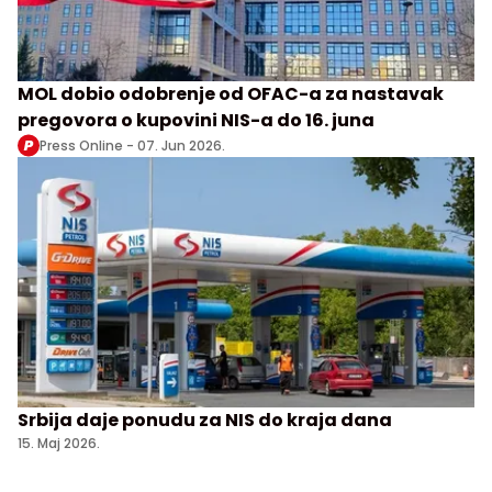
MOL dobio odobrenje od OFAC-a za nastavak
pregovora o kupovini NIS-a do 16. juna
Press Online -
07. Jun 2026.
Srbija daje ponudu za NIS do kraja dana
15. Maj 2026.