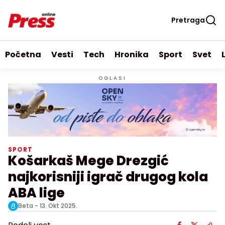
Pretraga
Početna
Vesti
Tech
Hronika
Sport
Svet
OGLASI
SPORT
Košarkaš Mege Drezgić
najkorisniji igrač drugog kola
ABA lige
Beta -
13. Okt 2025.