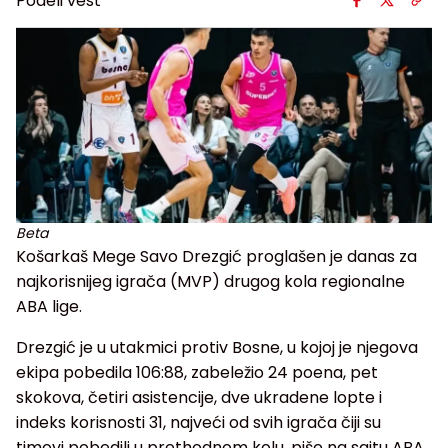
Podeli vest
Beta
Košarkaš Mege Savo Drezgić proglašen je danas za
najkorisnijeg igrača (MVP) drugog kola regionalne
ABA lige.
Drezgić je u utakmici protiv Bosne, u kojoj je njegova
ekipa pobedila 106:88, zabeležio 24 poena, pet
skokova, četiri asistencije, dve ukradene lopte i
indeks korisnosti 31, najveći od svih igrača čiji su
timovi pobedili u prethodnom kolu, piše na sajtu ABA