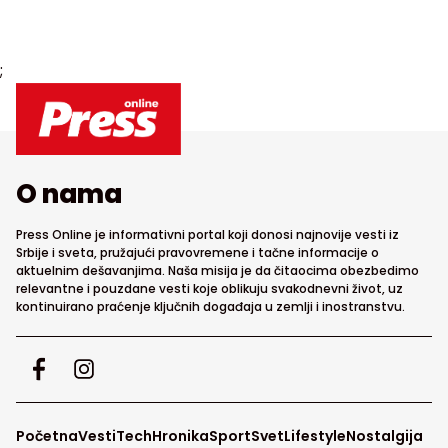
;
O nama
Press Online je informativni portal koji donosi najnovije vesti iz
Srbije i sveta, pružajući pravovremene i tačne informacije o
aktuelnim dešavanjima. Naša misija je da čitaocima obezbedimo
relevantne i pouzdane vesti koje oblikuju svakodnevni život, uz
kontinuirano praćenje ključnih događaja u zemlji i inostranstvu.
Početna
Vesti
Tech
Hronika
Sport
Svet
Lifestyle
Nostalgija