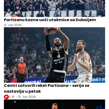
Partizanu kazna uoči utakmice sa Dubaijem
12. Jun 2026.
Centri zatvorili reket Partizana - serija se
nastavlja u petak
U. B. -
10. Jun 2026.