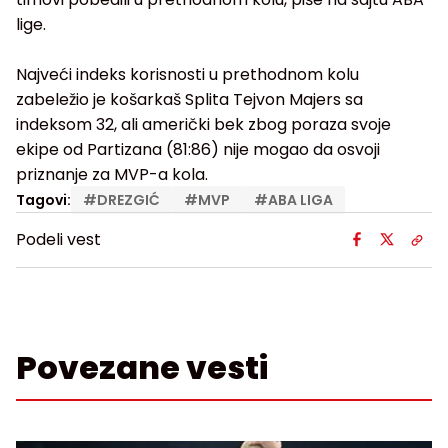
lige.
Najveći indeks korisnosti u prethodnom kolu
zabeležio je košarkaš Splita Tejvon Majers sa
indeksom 32, ali američki bek zbog poraza svoje
ekipe od Partizana (81:86) nije mogao da osvoji
priznanje za MVP-a kola.
Tagovi:
#
DREZGIĆ
#
MVP
#
ABA LIGA
Podeli vest
Povezane vesti