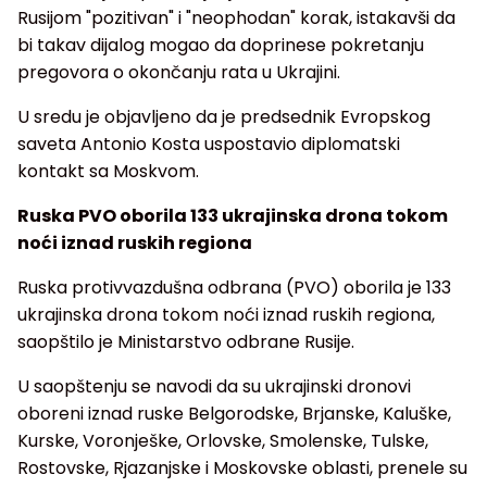
Rusijom "pozitivan" i "neophodan" korak, istakavši da
bi takav dijalog mogao da doprinese pokretanju
pregovora o okončanju rata u Ukrajini.
U sredu je objavljeno da je predsednik Evropskog
saveta Antonio Kosta uspostavio diplomatski
kontakt sa Moskvom.
Ruska PVO oborila 133 ukrajinska drona tokom
noći iznad ruskih regiona
Ruska protivvazdušna odbrana (PVO) oborila je 133
ukrajinska drona tokom noći iznad ruskih regiona,
saopštilo je Ministarstvo odbrane Rusije.
U saopštenju se navodi da su ukrajinski dronovi
oboreni iznad ruske Belgorodske, Brjanske, Kaluške,
Kurske, Voronješke, Orlovske, Smolenske, Tulske,
Rostovske, Rjazanjske i Moskovske oblasti, prenele su