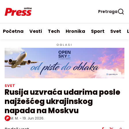
Pretraga
Početna
Vesti
Tech
Hronika
Sport
Svet
OGLASI
SVET
Rusija uzvraća udarima posle
najžešćeg ukrajinskog
napada na Moskvu
M. M. -
19. Jun 2026.