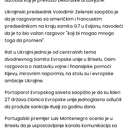
autobus koji je prevozio beloruske državljane.
Ukrajinski predsednik Volodimir Zelenski saopštio je
da je razgovarao sa američkim i francuskim
predsednikom na kraju samita G7 u Evijanu, navodeći
da je to bio važan razgovor "koji bi mogao mnogo
toga da promeni".
Rat u Ukrajini jedna je od centralnih tema
dvodnevnog Samita Evropske unije u Briselu. Osim
razgovora o nastavku vojne i finansijske pomoći
Kijevu, mirovnim naporima, na stolu su i evropske
ambicije Ukrajine.
Portaparol Evropskog saveta saopštio je da su lideri
27 država članica Evropske unije jednoglasno odlučili
da produže sankcije Rusiji za godinu dana.
Portugalski premijer Luis Montenegro ocenio je u
Briselu da je uspostavljanje kanala komunikacija sa