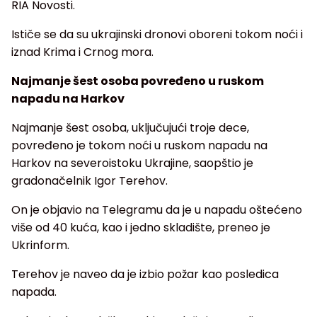
RIA Novosti.
Ističe se da su ukrajinski dronovi oboreni tokom noći i
iznad Krima i Crnog mora.
Najmanje šest osoba povređeno u ruskom
napadu na Harkov
Najmanje šest osoba, uključujući troje dece,
povređeno je tokom noći u ruskom napadu na
Harkov na severoistoku Ukrajine, saopštio je
gradonačelnik Igor Terehov.
On je objavio na Telegramu da je u napadu oštećeno
više od 40 kuća, kao i jedno skladište, preneo je
Ukrinform.
Terehov je naveo da je izbio požar kao posledica
napada.