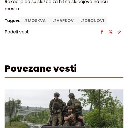
Rekao je da su službe za hitne slučajeve na licu
mesta.
Tagovi:
#
MOSKVA
#
HARKOV
#
DRONOVI
Podeli vest
Povezane vesti