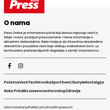
O nama
Press Online je informativni portal koji donosi najnovije vesti iz
Srbije i sveta, pružajući pravovremene i tačne informacije o
aktuelnim dešavanjima. Naša misija je da čitaocima obezbedimo
relevantne i pouzdane vesti koje oblikuju svakodnevni život, uz
kontinuirano praćenje ključnih događaja u zemlji i inostranstvu.
Početna
Vesti
Tech
Hronika
Sport
Svet
Lifestyle
Nostalgija
Naša Priča
Biz
Jasenovac
Horoskop
Zdravlje
Uslovi korišćenja
Politika privatnosti
Impressum