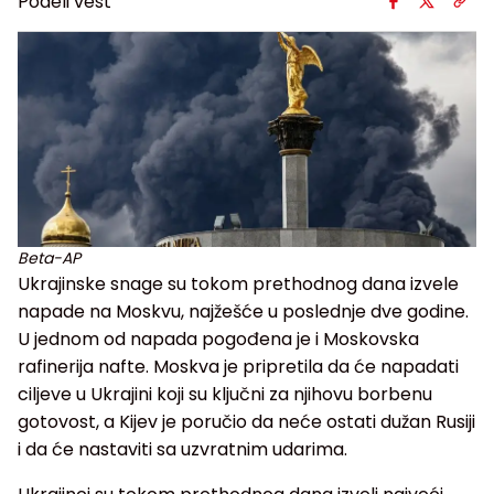
Podeli vest
Beta-AP
Ukrajinske snage su tokom prethodnog dana izvele
napade na Moskvu, najžešće u poslednje dve godine.
U jednom od napada pogođena je i Moskovska
rafinerija nafte. Moskva je pripretila da će napadati
ciljeve u Ukrajini koji su ključni za njihovu borbenu
gotovost, a Kijev je poručio da neće ostati dužan Rusiji
i da će nastaviti sa uzvratnim udarima.