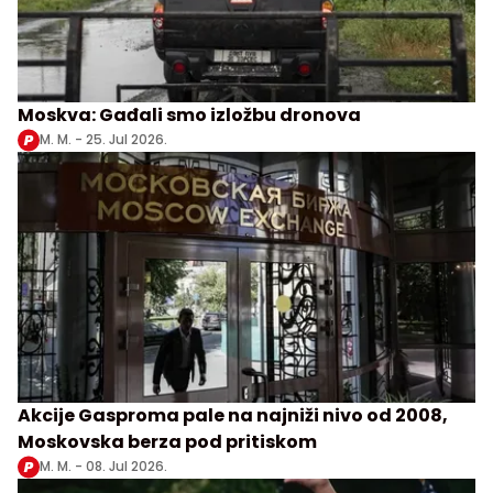
Moskva: Gađali smo izložbu dronova
M. M. -
25. Jul 2026.
Akcije Gasproma pale na najniži nivo od 2008,
Moskovska berza pod pritiskom
M. M. -
08. Jul 2026.