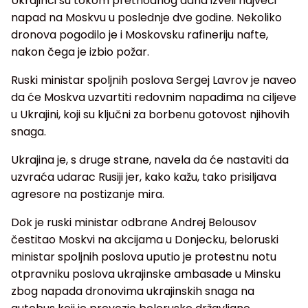
Ukrajinci su tokom prethodnog dana izveli najveći
napad na Moskvu u poslednje dve godine. Nekoliko
dronova pogodilo je i Moskovsku rafineriju nafte,
nakon čega je izbio požar.
Ruski ministar spoljnih poslova Sergej Lavrov je naveo
da će Moskva uzvartiti redovnim napadima na ciljeve
u Ukrajini, koji su ključni za borbenu gotovost njihovih
snaga.
Ukrajina je, s druge strane, navela da će nastaviti da
uzvraća udarac Rusiji jer, kako kažu, tako prisiljava
agresore na postizanje mira.
Dok je ruski ministar odbrane Andrej Belousov
čestitao Moskvi na akcijama u Donjecku, beloruski
ministar spoljnih poslova uputio je protestnu notu
otpravniku poslova ukrajinske ambasade u Minsku
zbog napada dronovima ukrajinskih snaga na