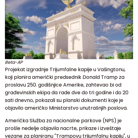
Beta-AP
Projekat izgradnje Trijumfalne kapije u Vašingtonu,
koji planira američki predsednik Donald Tramp za
proslavu 250. godišnjice Amerike, zahtevao bi od
građevinskih ekipa da rade dve do tri godine i do 20
sati dnevno, pokazali su planski dokumenti koje je
objavilo američko Ministarstvo unutrašnjih poslova.
Američka Služba za nacionalne parkove (NPS) je
prošle nedelje objavila nacrte, prikaze i izveštaje
vezane za planiranu "Trampovu trijumfalnu kapiju", u