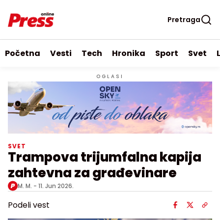
Pretraga
Početna
Vesti
Tech
Hronika
Sport
Svet
OGLASI
SVET
Trampova trijumfalna kapija
zahtevna za građevinare
M. M. -
11. Jun 2026.
Podeli vest