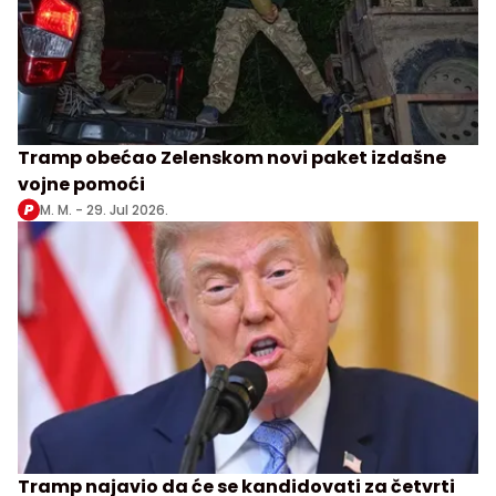
Tramp obećao Zelenskom novi paket izdašne
vojne pomoći
M. M. -
29. Jul 2026.
Tramp najavio da će se kandidovati za četvrti