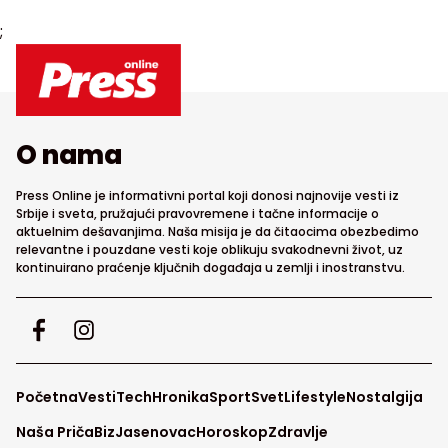
;
O nama
Press Online je informativni portal koji donosi najnovije vesti iz
Srbije i sveta, pružajući pravovremene i tačne informacije o
aktuelnim dešavanjima. Naša misija je da čitaocima obezbedimo
relevantne i pouzdane vesti koje oblikuju svakodnevni život, uz
kontinuirano praćenje ključnih događaja u zemlji i inostranstvu.
Početna
Vesti
Tech
Hronika
Sport
Svet
Lifestyle
Nostalgija
Naša Priča
Biz
Jasenovac
Horoskop
Zdravlje