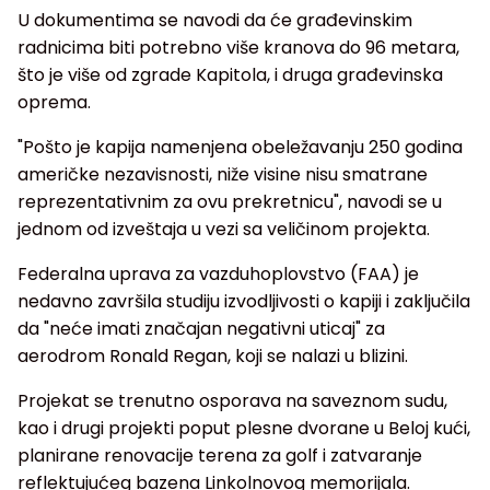
U dokumentima se navodi da će građevinskim
radnicima biti potrebno više kranova do 96 metara,
što je više od zgrade Kapitola, i druga građevinska
oprema.
"Pošto je kapija namenjena obeležavanju 250 godina
američke nezavisnosti, niže visine nisu smatrane
reprezentativnim za ovu prekretnicu", navodi se u
jednom od izveštaja u vezi sa veličinom projekta.
Federalna uprava za vazduhoplovstvo (FAA) je
nedavno završila studiju izvodljivosti o kapiji i zaključila
da "neće imati značajan negativni uticaj" za
aerodrom Ronald Regan, koji se nalazi u blizini.
Projekat se trenutno osporava na saveznom sudu,
kao i drugi projekti poput plesne dvorane u Beloj kući,
planirane renovacije terena za golf i zatvaranje
reflektujućeg bazena Linkolnovog memorijala.