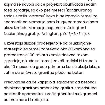
kojima se navodi da će projekat obuhvatati sedam
faza izgradnje, sa oko pet meseci "kontinuiranog
rada uz tešku opremu" kako bi se izgradio temelj za
spomenik na Memorijalnom krugu, ceremonijalnom
ulazu između Memorijalnog mosta Arlington i
Nacionalnog groblja Arlington, piše Ej-Bi-Si njuz.
U izveštaju Službe procenjeno je da bi uklanjanje
materijala za temelj zahtevalo oko 30 kamiona za
premeštanje 100 tovara zemlje dnevno tokom
izgradnje, a kada se temelj završi, radnici bi trebalo
oko 10 meseci da grade primarnu konstrukciju luka, a
zatim da pričvrste granitne ploče na beton.
Predviđa se da će kapija biti izgrađena od betona i
obložena granitom američkog grafita, što odstupa
od starijih spomenika u Vašingtonu koji su izgrađeni
od mermera i krečnjaka.