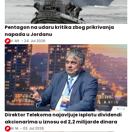
Pentagon na udaru kritika zbog prikrivanja
napada u Jordanu
V. Mt. -
24. Jul 2026.
Direktor Telekoma najavljuje isplatu dividendi
akcionarima u iznosu od 2,2 milijarde dinara
M. M. -
03. Jul 2026.