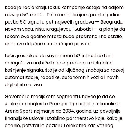
Kada je reč o Srbiji, fokus kompanije ostaje na daljem
razvoju 5G mreže. Telekom je krajem prošle godine
pustio 5G signal u pet najvećih gradova — Beogradu,
Novom Sadu, Nišu, Kragujevcu i Subotici — a plan je da
tokom ove godine mreža bude proširena i na ostale
gradove i ključne saobraćajne pravce.
Lučić je istakao da savremena 5G infrastruktura
omogućava najbrže brzine prenosa i minimalno
kašnjenje signala, što je od ključnog značaja za razvoj
automatizacije, robotike, autonomnih vozila i novih
digitalnih servisa.
Govoreći o medijskom segmentu, naveo je da će
utakmice engleske Premijer lige ostati na kanalima
Arena Sport najmanje do 2034. godine, uz povoljnije
finansijske uslove i stabilno partnerstvo koje, kako je
ocenio, potvrđuje poziciju Telekoma kao važnog