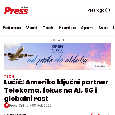
Pretraga
Početna
Vesti
Tech
Hronika
Sport
Svet
OGLASI
TECH
Lučić: Amerika ključni partner
Telekoma, fokus na AI, 5G i
globalni rast
Press Online -
08. Feb 2026.