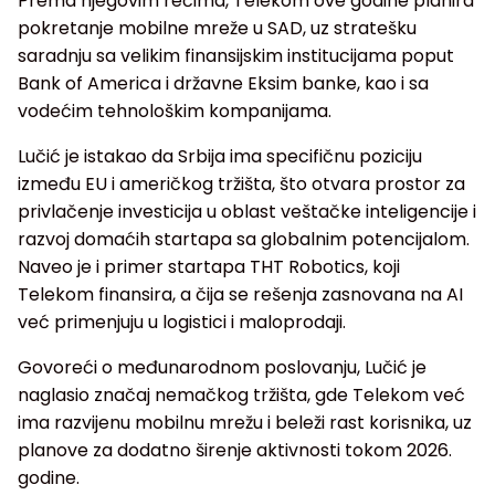
Prema njegovim rečima, Telekom ove godine planira
pokretanje mobilne mreže u SAD, uz stratešku
saradnju sa velikim finansijskim institucijama poput
Bank of America i državne Eksim banke, kao i sa
vodećim tehnološkim kompanijama.
Lučić je istakao da Srbija ima specifičnu poziciju
između EU i američkog tržišta, što otvara prostor za
privlačenje investicija u oblast veštačke inteligencije i
razvoj domaćih startapa sa globalnim potencijalom.
Naveo je i primer startapa THT Robotics, koji
Telekom finansira, a čija se rešenja zasnovana na AI
već primenjuju u logistici i maloprodaji.
Govoreći o međunarodnom poslovanju, Lučić je
naglasio značaj nemačkog tržišta, gde Telekom već
ima razvijenu mobilnu mrežu i beleži rast korisnika, uz
planove za dodatno širenje aktivnosti tokom 2026.
godine.