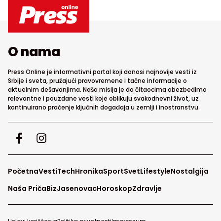
O nama
Press Online je informativni portal koji donosi najnovije vesti iz
Srbije i sveta, pružajući pravovremene i tačne informacije o
aktuelnim dešavanjima. Naša misija je da čitaocima obezbedimo
relevantne i pouzdane vesti koje oblikuju svakodnevni život, uz
kontinuirano praćenje ključnih događaja u zemlji i inostranstvu.
Početna
Vesti
Tech
Hronika
Sport
Svet
Lifestyle
Nostalgija
Naša Priča
Biz
Jasenovac
Horoskop
Zdravlje