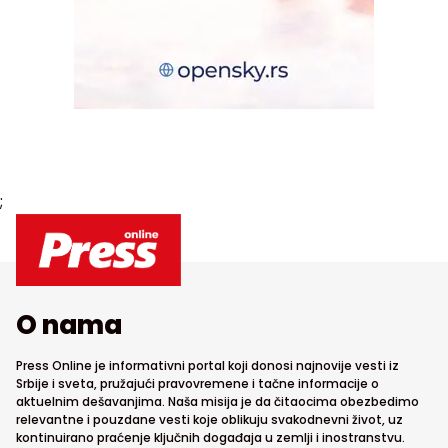
;
O nama
Press Online je informativni portal koji donosi najnovije vesti iz
Srbije i sveta, pružajući pravovremene i tačne informacije o
aktuelnim dešavanjima. Naša misija je da čitaocima obezbedimo
relevantne i pouzdane vesti koje oblikuju svakodnevni život, uz
kontinuirano praćenje ključnih događaja u zemlji i inostranstvu.