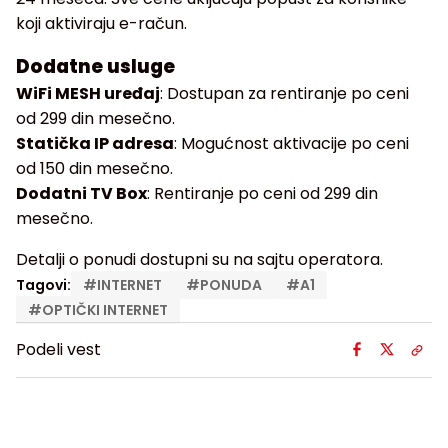
koji aktiviraju e-račun.
Dodatne usluge
WiFi MESH uređaj
: Dostupan za rentiranje po ceni
od 299 din mesečno.
Statička IP adresa
: Mogućnost aktivacije po ceni
od 150 din mesečno.
Dodatni TV Box
: Rentiranje po ceni od 299 din
mesečno.
Detalji o ponudi dostupni su na sajtu operatora.
Tagovi:
#
INTERNET
#
PONUDA
#
A1
#
OPTIČKI INTERNET
Podeli vest