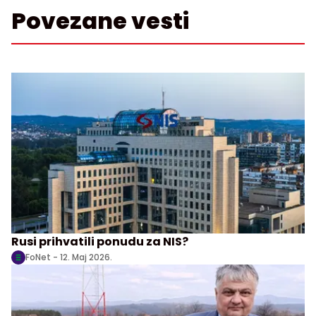
Povezane vesti
Rusi prihvatili ponudu za NIS?
FoNet -
12. Maj 2026.