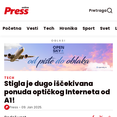
Pretraga
Početna
Vesti
Tech
Hronika
Sport
Svet
OGLASI
TECH
Stigla je dugo iščekivana
ponuda optičkog Interneta od
A1!
Press -
09. Jan 2025.