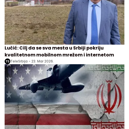
Lučić: Cilj da se sva mesta u Srbiji pokriju
kvalitetnom mobilnom mrežom i internetom
TeleSrbija -
23. Mar 2026.