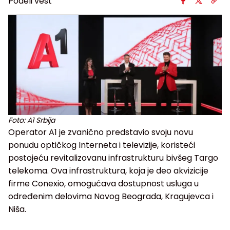
Podeli vest
Foto: A1 Srbija
Operator A1 je zvanično predstavio svoju novu
ponudu optičkog Interneta i televizije, koristeći
postojeću revitalizovanu infrastrukturu bivšeg Targo
telekoma. Ova infrastruktura,
koja je deo akvizicije
firme Conexio
, omogućava dostupnost usluga u
određenim delovima Novog Beograda, Kragujevca i
Niša.