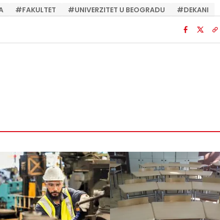
A
#
FAKULTET
#
UNIVERZITET U BEOGRADU
#
DEKANI