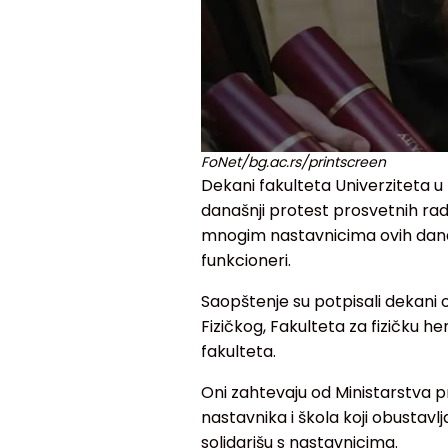
FoNet/bg.ac.rs/printscreen
Dekani fakulteta Univerziteta u
današnji protest prosvetnih radni
mnogim nastavnicima ovih dana up
funkcioneri.
Saopštenje su potpisali dekani 
Fizičkog, Fakulteta za fizičku h
fakulteta.
Oni zahtevaju od Ministarstva 
nastavnika i škola koji obustavlja
solidarišu s nastavnicima.