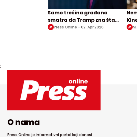
Samo trećina građana
Nem
smatra da Tramp zna šta
Kine
radi u Iranu
Press Online -
02. Apr 2026.
M.
;
O nama
Press Online je informativni portal koji donosi