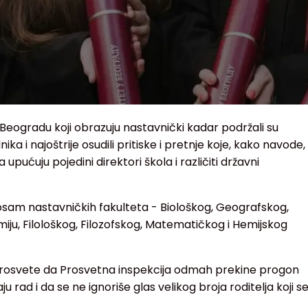
 Beogradu koji obrazuju nastavnički kadar podržali su
ka i najoštrije osudili pritiske i pretnje koje, kako navode,
ućuju pojedini direktori škola i različiti državni
osam nastavničkih fakulteta - Biološkog, Geografskog,
emiju, Filološkog, Filozofskog, Matematičkog i Hemijskog
prosvete da Prosvetna inspekcija odmah prekine progon
ju rad i da se ne ignoriše glas velikog broja roditelja koji s