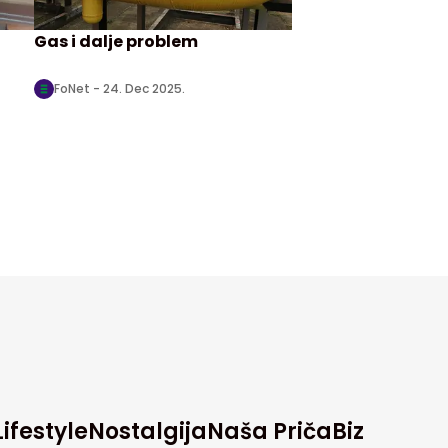
Gas i dalje problem
FoNet -
24. Dec 2025.
Lifestyle
Nostalgija
Naša Priča
Biz