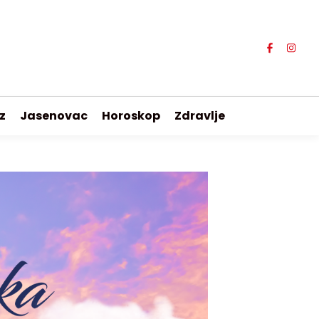
z
Jasenovac
Horoskop
Zdravlje