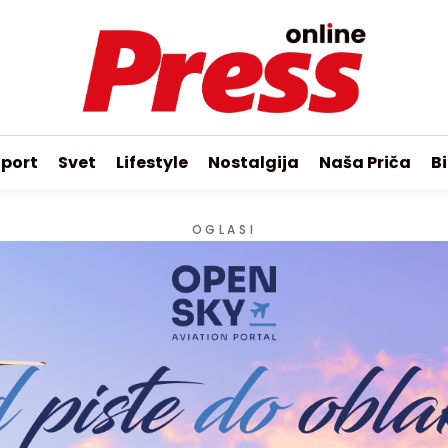
port
Svet
Lifestyle
Nostalgija
Naša Priča
Bi
OGLASI