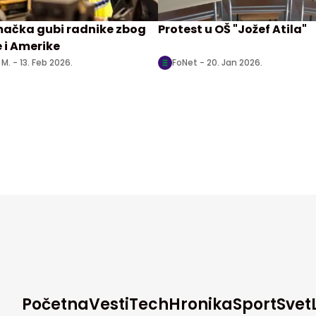
ačka gubi radnike zbog
Protest u OŠ "Jožef Atila"
 i Amerike
 M. -
13. Feb 2026.
FoNet -
20. Jan 2026.
Početna
Vesti
Tech
Hronika
Sport
Svet