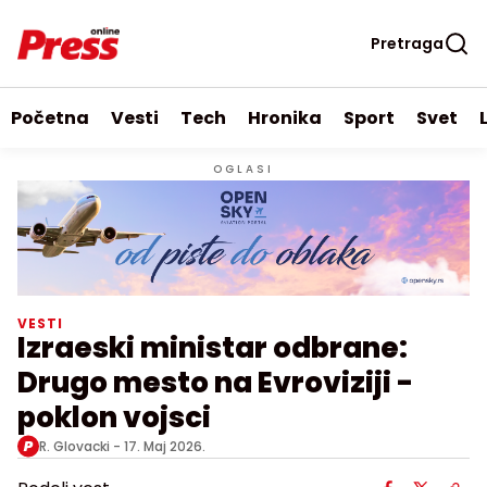
Pretraga
Početna
Vesti
Tech
Hronika
Sport
Svet
OGLASI
VESTI
Izraeski ministar odbrane:
Drugo mesto na Evroviziji -
poklon vojsci
R. Glovacki -
17. Maj 2026.