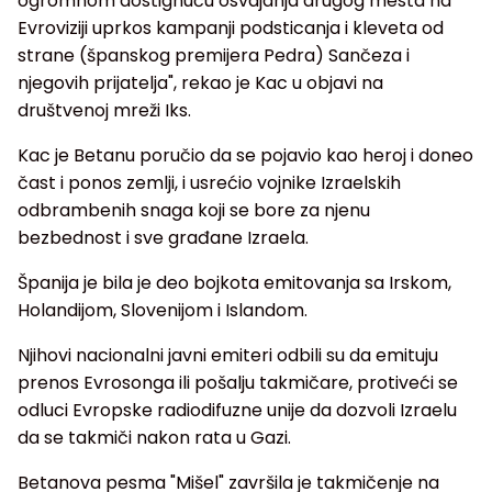
ogromnom dostignuću osvajanja drugog mesta na
Evroviziji uprkos kampanji podsticanja i kleveta od
strane (španskog premijera Pedra) Sančeza i
njegovih prijatelja", rekao je Kac u objavi na
društvenoj mreži Iks.
Kac je Betanu poručio da se pojavio kao heroj i doneo
čast i ponos zemlji, i usrećio vojnike Izraelskih
odbrambenih snaga koji se bore za njenu
bezbednost i sve građane Izraela.
Španija je bila je deo bojkota emitovanja sa Irskom,
Holandijom, Slovenijom i Islandom.
Njihovi nacionalni javni emiteri odbili su da emituju
prenos Evrosonga ili pošalju takmičare, protiveći se
odluci Evropske radiodifuzne unije da dozvoli Izraelu
da se takmiči nakon rata u Gazi.
Betanova pesma "Mišel" završila je takmičenje na