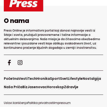
O nama
Press Online je informativni portal koji donosi najnovije vesti iz
Srbije i sveta, pružajući pravovremene i tačne informacije o
aktuelnim dešavanjima. Naša misija je da čitaocima obezbedimo
relevantne i pouzdane vesti koje oblikuju svakodnevni život, uz
kontinuirano praćenje ključnih događaja u zemlji i inostranstvu.
Početna
Vesti
Tech
Hronika
Sport
Svet
Lifestyle
Nostalgija
Naša Priča
Biz
Jasenovac
Horoskop
Zdravlje
Uslovi korišćenja
Politika privatnosti
Impressum