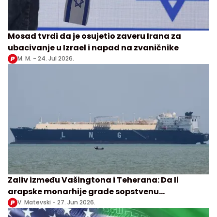
Mosad tvrdi da je osujetio zaveru Irana za
ubacivanje u Izrael i napad na zvaničnike
M. M. -
24. Jul 2026.
Zaliv između Vašingtona i Teherana: Da li
arapske monarhije grade sopstvenu
bezbednosnu i energetsku arhitekturu?
V. Matevski -
27. Jun 2026.