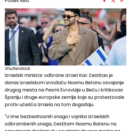
Podeli vest
Shutterstock
Izraelski ministar odbrane Izrael Kac čestitao je
danas izraelskom izvođaču Noamu Betanu osvajanje
drugog mesta na Pesmi Evrovizije u Beču i kritikovao
Španiju i druge evropske zemlje koje su protestovale
protiv učešća Izraela na tom događaju.
"U ime bezbednosnih snaga i vojnika Izraelskih
odbrambenih snaga, čestitam Noamu Batenu na