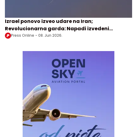
Izrael ponovo izveo udare na Iran;
Revolucionarna garda: Napadi izvedeni
balističkim raketama
Press Online -
08. Jun 2026.