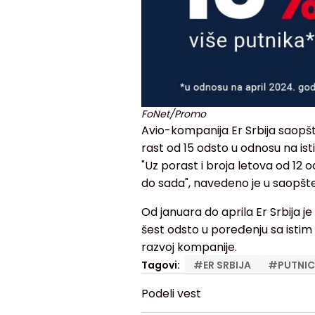
FoNet/Promo
Avio-kompanija Er Srbija saopšti
rast od 15 odsto u odnosu na is
"Uz porast i broja letova od 12 
do sada", navedeno je u saopšte
Od januara do aprila Er Srbija j
šest odsto u poređenju sa istim
razvoj kompanije.
Tagovi:
#
ER SRBIJA
#
PUTNIC
Podeli vest