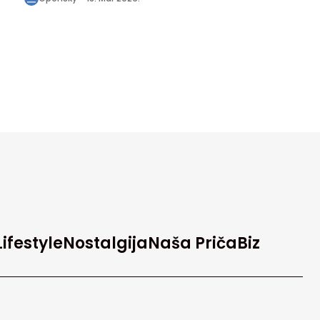
Lifestyle
Nostalgija
Naša Priča
Biz