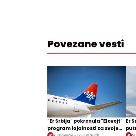
Povezane vesti
"Er Srbija" pokrenula "Elevejt"
Er S
program lojalnosti za svoje
put
korisnike
dug
R. Glovacki -
17. Jun 2026.
M.