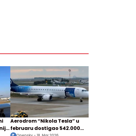
ni
Aerodrom “Nikola Tesla” u
nija
februaru dostigao 542.000
O
putnika
Opensky -
18. Mar 2026.