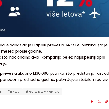
la je danas da je u aprilu prevezla 347.585 putnika, što je
ti mesec prošle godine.
odsto, nacionalna avio-kompanija beleži najuspešniji april
nju.
e prevezla ukupno 1.136.686 putnika, što predstavlja rast od
 periodom prethodne godine, potvrđujući stabilan i održiv
I
#
BROJ
#
AVIO KOMPANIJA