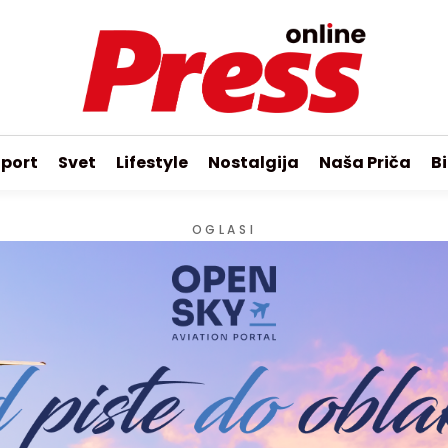
port
Svet
Lifestyle
Nostalgija
Naša Priča
Bi
OGLASI