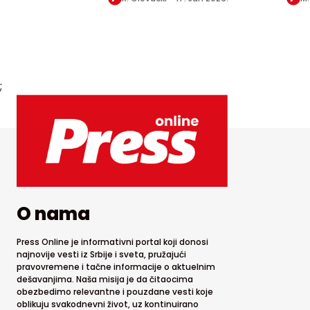
;
O nama
Press Online je informativni portal koji donosi
najnovije vesti iz Srbije i sveta, pružajući
pravovremene i tačne informacije o aktuelnim
dešavanjima. Naša misija je da čitaocima
obezbedimo relevantne i pouzdane vesti koje
oblikuju svakodnevni život, uz kontinuirano