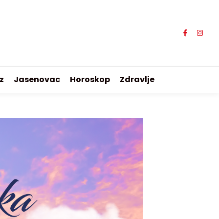
z
Jasenovac
Horoskop
Zdravlje