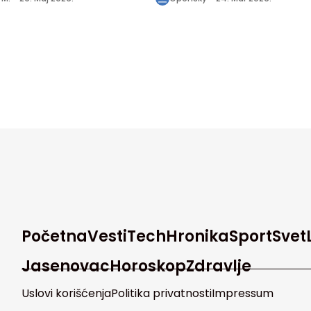
2027
Početna
Vesti
Tech
Hronika
Sport
Svet
Jasenovac
Horoskop
Zdravlje
Uslovi korišćenja
Politika privatnosti
Impressum