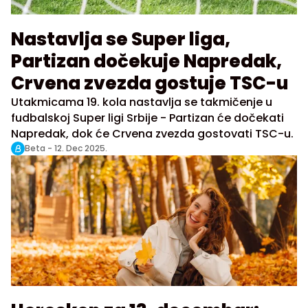
Nastavlja se Super liga,
Partizan dočekuje Napredak,
Crvena zvezda gostuje TSC-u
Utakmicama 19. kola nastavlja se takmičenje u
fudbalskoj Super ligi Srbije - Partizan će dočekati
Napredak, dok će Crvena zvezda gostovati TSC-u.
Beta -
12. Dec 2025.