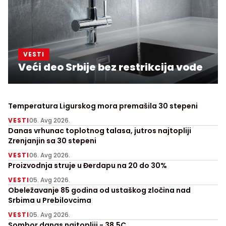
VESTI
Veći deo Srbije bez restrikcija vode
Temperatura Ligurskog mora premašila 30 stepeni
VESTI
06. Avg 2026.
Danas vrhunac toplotnog talasa, jutros najtopliji
Zrenjanjin sa 30 stepeni
VESTI
06. Avg 2026.
Proizvodnja struje u Đerdapu na 20 do 30%
VESTI
05. Avg 2026.
Obeležavanje 85 godina od ustaškog zločina nad
Srbima u Prebilovcima
VESTI
05. Avg 2026.
Sombor danas najtopliji - 38,5C