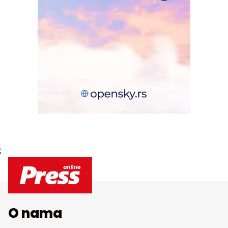
;
O nama