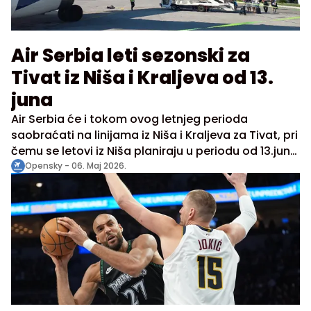
Air Serbia leti sezonski za
Tivat iz Niša i Kraljeva od 13.
juna
Air Serbia će i tokom ovog letnjeg perioda
saobraćati na linijama iz Niša i Kraljeva za Tivat, pri
čemu se letovi iz Niša planiraju u periodu od 13.juna
do 12. septembra, odnosno iz Kraljeva u periodu od
Opensky -
06. Maj 2026.
14. juna do 13. septembra, po dva puta nedeljno.