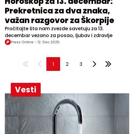
Horoskop za 13. decembar:
Prekretnica za dva znaka,
važan razgovor za Škorpije
Pročitajte šta nam zvezde savetuju za 13.
decembar vezano za posao, ljubav i zdravlje
Press Online -
12. Dec 2025.
1
2
3
Vesti