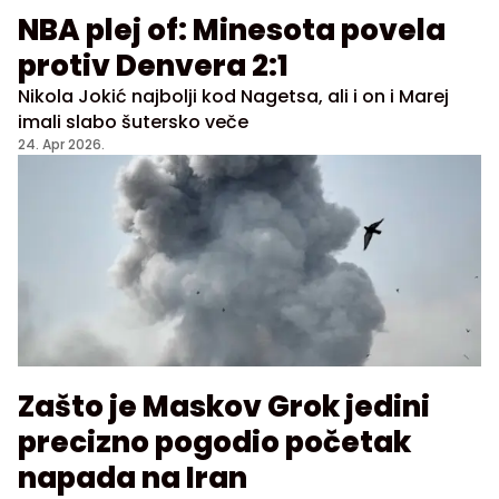
NBA plej of: Minesota povela
protiv Denvera 2:1
Nikola Jokić najbolji kod Nagetsa, ali i on i Marej
imali slabo šutersko veče
24. Apr 2026.
Zašto je Maskov Grok jedini
precizno pogodio početak
napada na Iran