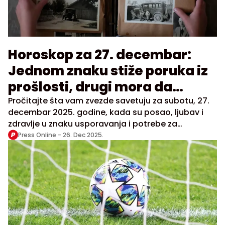
Horoskop za 27. decembar:
Jednom znaku stiže poruka iz
prošlosti, drugi mora da
uspori
Pročitajte šta vam zvezde savetuju za subotu, 27.
decembar 2025. godine, kada su posao, ljubav i
zdravlje u znaku usporavanja i potrebe za
odmorom
Press Online -
26. Dec 2025.