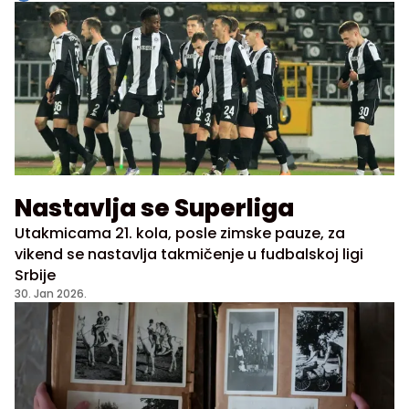
na bazi tri nedeljna leta- utorkom, četvrtkom i
subotom, a planirani avion na ruti biće Airbus
A321neo.
Nastavlja se Superliga
Utakmicama 21. kola, posle zimske pauze, za
vikend se nastavlja takmičenje u fudbalskoj ligi
Srbije
30. Jan 2026.