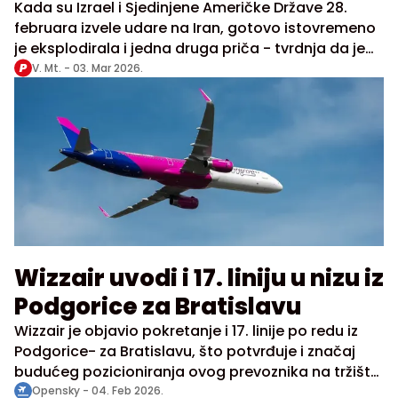
Kada su Izrael i Sjedinjene Američke Države 28.
februara izvele udare na Iran, gotovo istovremeno
je eksplodirala i jedna druga priča - tvrdnja da je
veštačka inteligencija unapred „pogodila“ datum
V. Mt. -
03. Mar 2026.
napada
Wizzair uvodi i 17. liniju u nizu iz
Podgorice za Bratislavu
Wizzair je objavio pokretanje i 17. linije po redu iz
Podgorice- za Bratislavu, što potvrđuje i značaj
budućeg pozicioniranja ovog prevoznika na tržištu
Crne Gore. Početak operacija je najavljen za 21. maj
Opensky -
04. Feb 2026.