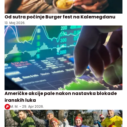
Od sutra počinje Burger fest na Kalemegdanu
13. Maj 2026.
Američke akcije pale nakon nastavka blokade
iranskih luka
M. M. -
29. Apr 2026.