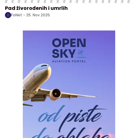
Pad živorođenih i umrlih
FoNet -
25. Nov 2025.