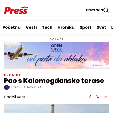
Pretraga
Početna
Vesti
Tech
Hronika
Sport
Svet
OGLASI
HRONIKA
Pao s Kalemegdanske terase
FoNet -
04. Nov 2024.
Podeli vest