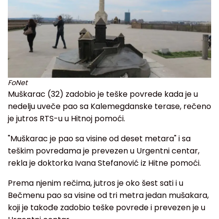
FoNet
Muškarac (32) zadobio je teške povrede kada je u
nedelju uveče pao sa Kalemegdanske terase, rečeno
je jutros RTS-u u Hitnoj pomoći.
"Muškarac je pao sa visine od deset metara" i sa
teškim povredama je prevezen u Urgentni centar,
rekla je doktorka Ivana Stefanović iz Hitne pomoći.
Prema njenim rečima, jutros je oko šest sati i u
Bečmenu pao sa visine od tri metra jedan mušakara,
koji je takođe zadobio teške povrede i prevezen je u