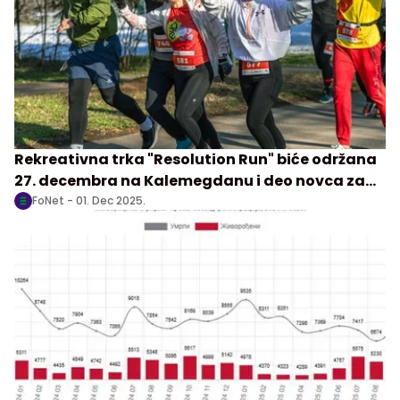
Rekreativna trka "Resolution Run" biće održana
27. decembra na Kalemegdanu i deo novca za
učešće biće namenjen kampanji "Srce na Savi",
FoNet -
01. Dec 2025.
posvećenoj opstanku jedinog univerzitetskog
veslačkog kluba u Srbiji, saopštili su danas
organizatori.