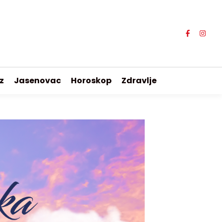
z
Jasenovac
Horoskop
Zdravlje