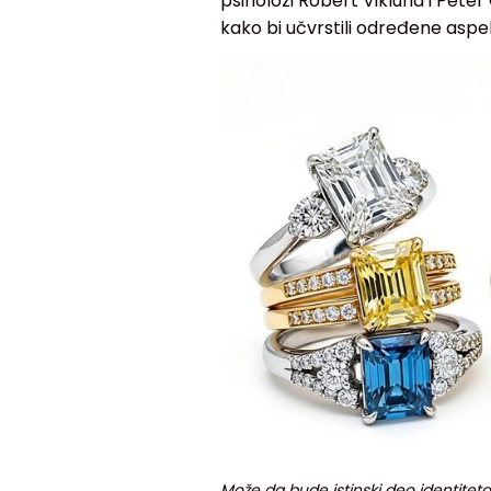
psiholozi Robert Viklund i Peter 
kako bi učvrstili određene aspe
Može da bude istinski deo identiteta