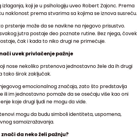
g izlaganja, koji je u psihologiju uveo Robert Zajonc. Prema
u veću naklonost prema stvarima sa kojima se iznova susreću.
to prstenje može da se navikne na njegovo prisustvo.
svakog jutra postaje deo poznate rutine. Bez njega, čovek
staje, čak i kada to niko drugi ne primećuje.
ači uvek privlačenje pažnje
oji nose nekoliko prstenova jednostavno žele da ih drugi
 tako širok zaključak.
g njegovog emocionalnog značaja, zato što predstavlja
 ili im jednostavno pomaže da se osećaju više kao oni
enje koje drugi ljudi ne mogu da vide.
rstenovi mogu da budu simboli identiteta, uspomena,
ativnog samoizražavanja.
 znači da neko želi pažnju?