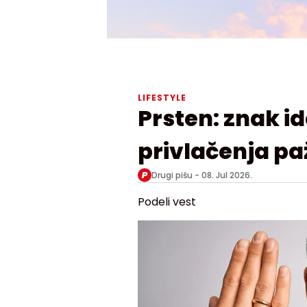
LIFESTYLE
Prsten: znak id
privlačenja pa
Drugi pišu -
08. Jul 2026.
Podeli vest