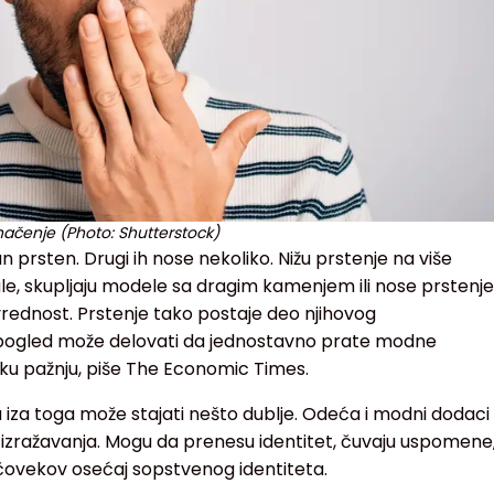
ačenje (Photo: Shutterstock)
n prsten. Drugi ih nose nekoliko. Nižu prstenje na više
ale, skupljaju modele sa dragim kamenjem ili nose prstenje
vrednost. Prstenje tako postaje deo njihovog
 pogled može delovati da jednostavno prate modne
uku pažnju, piše The Economic Times.
a iza toga može stajati nešto dublje. Odeća i modni dodaci
 izražavanja. Mogu da prenesu identitet, čuvaju uspomene
 čovekov osećaj sopstvenog identiteta.