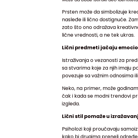
Prsten može da simbolizuje kre
nasleđe ili lično dostignuće. Za
zato što ono odražava kreativnos
lične vrednosti, a ne tek ukras.
Lični predmeti jačaju emoci
Istraživanja o vezanosti za pre
sa stvarima koje za njih imaju 
povezuje sa važnim odnosima i
Neko, na primer, može godinama n
čak i kada se modni trendovi p
izgleda.
Lični stil pomaže u izražavanj
Psiholozi koji proučavaju samoizr
kako bi drugima preneli određene