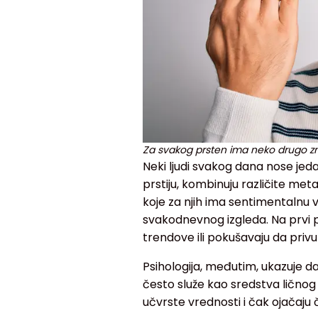
Za svakog prsten ima neko drugo zn
Neki ljudi svakog dana nose jeda
prstiju, kombinuju različite met
koje za njih ima sentimentalnu 
svakodnevnog izgleda. Na prvi
trendove ili pokušavaju da priv
Psihologija, međutim, ukazuje d
često služe kao sredstva ličnog
učvrste vrednosti i čak ojačaju