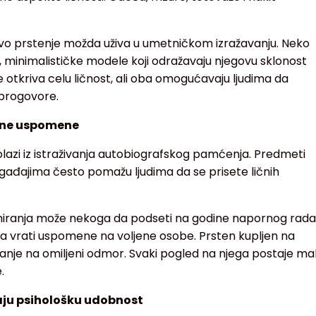
ivo prstenje možda uživa u umetničkom izražavanju. Neko
 minimalističke modele koji odražavaju njegovu sklonost
ne otkriva celu ličnost, ali oba omogućavaju ljudima da
 progovore.
ažne uspomene
olazi iz istraživanja autobiografskog pamćenja. Predmeti
gađajima često pomažu ljudima da se prisete ličnih
iranja može nekoga da podseti na godine napornog rada
 vrati uspomene na voljene osobe. Prsten kupljen na
nje na omiljeni odmor. Svaki pogled na njega postaje mal
.
aju psihološku udobnost