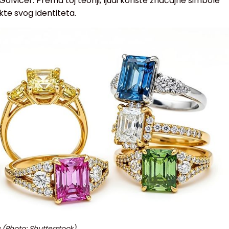
Golvicer. Prema toj teoriji, ljudi koriste značajne simbole
kte svog identiteta.
 (Photo: Shutterstock)