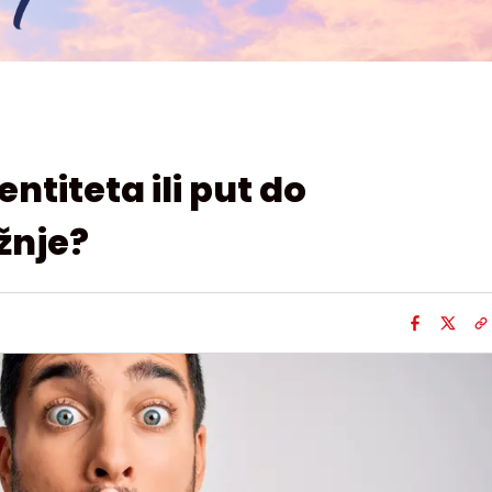
entiteta ili put do
žnje?