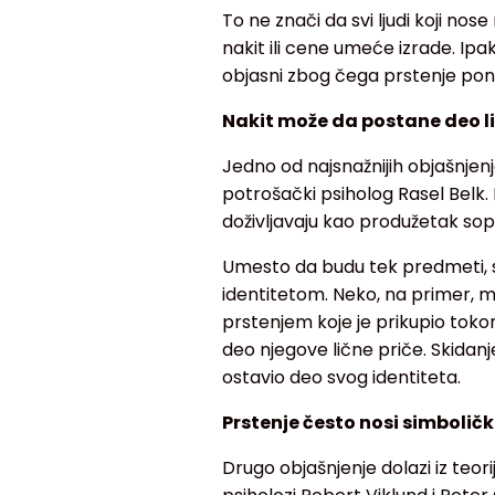
To ne znači da svi ljudi koji no
nakit ili cene umeće izrade. Ipa
objasni zbog čega prstenje po
Nakit može da postane deo l
Jedno od najsnažnijih objašnjenj
potrošački psiholog Rasel Belk.
doživljavaju kao produžetak sops
Umesto da budu tek predmeti, s
identitetom. Neko, na primer, m
prstenjem koje je prikupio toko
deo njegove lične priče. Skidanj
ostavio deo svog identiteta.
Prstenje često nosi simbolič
Drugo objašnjenje dolazi iz teor