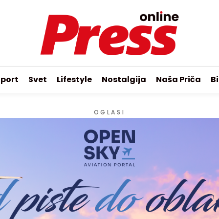
port
Svet
Lifestyle
Nostalgija
Naša Priča
Bi
OGLASI