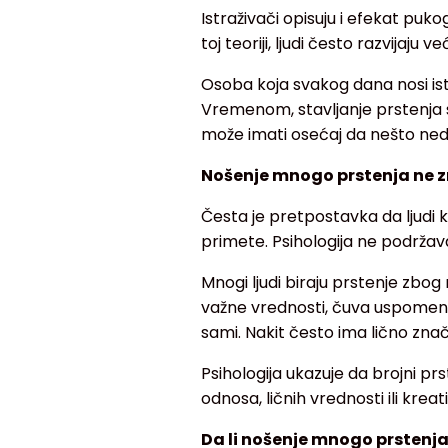
Istraživači opisuju i efekat puko
toj teoriji, ljudi često razvijaj
Osoba koja svakog dana nosi is
Vremenom, stavljanje prstenja 
može imati osećaj da nešto nedo
Nošenje mnogo prstenja ne zn
Česta je pretpostavka da ljudi k
primete. Psihologija ne podržava
Mnogi ljudi biraju prstenje zbo
važne vrednosti, čuva uspomene
sami. Nakit često ima lično znač
Psihologija ukazuje da brojni p
odnosa, ličnih vrednosti ili kre
Da li nošenje mnogo prstenja