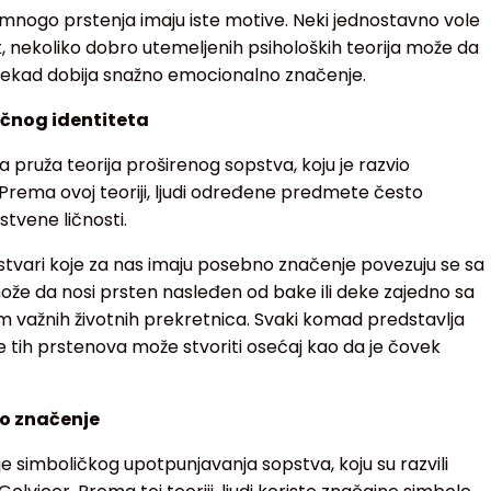
se mnogo prstenja imaju iste motive. Neki jednostavno vole
k, nekoliko dobro utemeljenih psiholoških teorija može da
nekad dobija snažno emocionalno značenje.
ičnog identiteta
a pruža teorija proširenog sopstva, koju je razvio
 Prema ovoj teoriji, ljudi određene predmete često
tvene ličnosti.
tvari koje za nas imaju posebno značenje povezuju se sa
ože da nosi prsten nasleđen od bake ili deke zajedno sa
m važnih životnih prekretnica. Svaki komad predstavlja
e tih prstenova može stvoriti osećaj kao da je čovek
ko značenje
ije simboličkog upotpunjavanja sopstva, koju su razvili