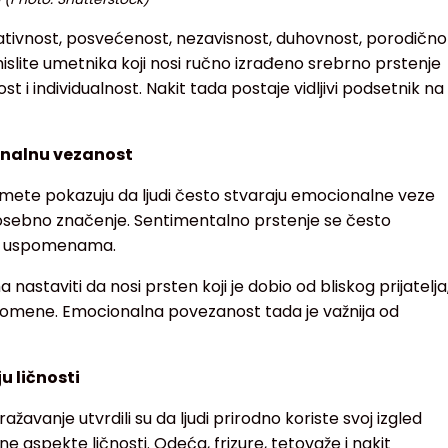
ativnost, posvećenost, nezavisnost, duhovnost, porodično
mislite umetnika koji nosi ručno izrađeno srebrno prstenje
t i individualnost. Nakit tada postaje vidljivi podsetnik na
onalnu vezanost
dmete pokazuju da ljudi često stvaraju emocionalne veze
posebno značenje. Sentimentalno prstenje se često
li uspomenama.
astaviti da nosi prsten koji je dobio od bliskog prijatelja
romene. Emocionalna povezanost tada je važnija od
u ličnosti
ažavanje utvrdili su da ljudi prirodno koriste svoj izgled
 aspekte ličnosti. Odeća, frizure, tetovaže i nakit