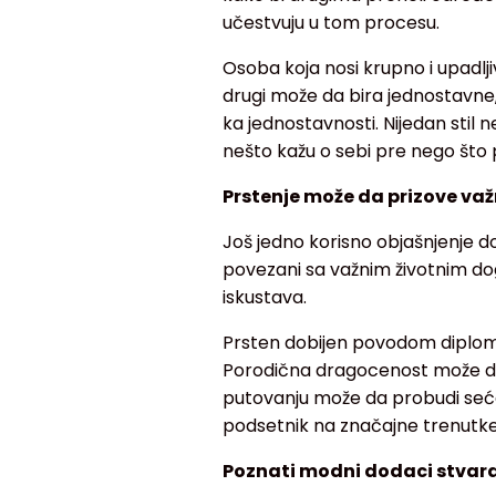
učestvuju u tom procesu.
Osoba koja nosi krupno i upadlj
drugi može da bira jednostavne,
ka jednostavnosti. Nijedan stil 
nešto kažu o sebi pre nego što
Prstenje može da prizove v
Još jedno korisno objašnjenje d
povezani sa važnim životnim do
iskustava.
Prsten dobijen povodom diplom
Porodična dragocenost može da
putovanju može da probudi seća
podsetnik na značajne trenutke
Poznati modni dodaci stvar