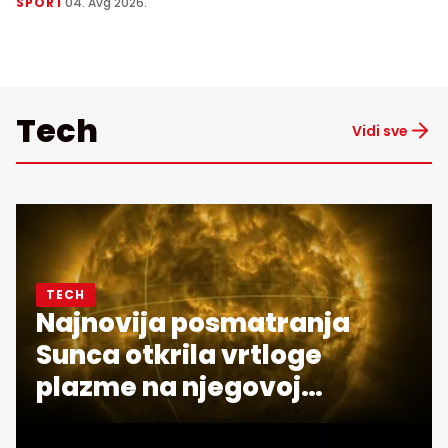
SPORT
04. Avg 2026.
Tech
Vidi sve
TECH
Najnovija posmatranja
Sunca otkrila vrtloge
plazme na njegovoj
površini