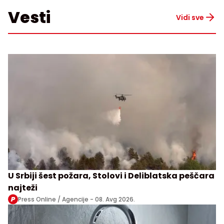
Vesti
Vidi sve
U Srbiji šest požara, Stolovi i Deliblatska peščara
najteži
Press Online / Agencije -
08. Avg 2026.