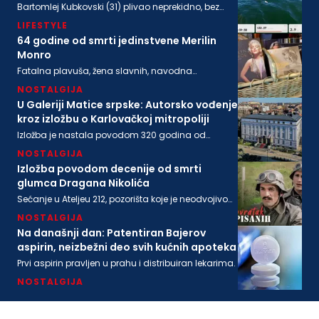
Bartomlej Kubkovski (31) plivao neprekidno, bez
sna, više od 54 sata, između obala Švedske i
LIFESTYLE
Poljske
64 godine od smrti jedinstvene Merilin
Monro
Fatalna plavuša, žena slavnih, navodna
ljubavnica moćnih, pronađena je mrtva u svom
NOSTALGIJA
stanu na današnji dan 1962. godine
U Galeriji Matice srpske: Autorsko vođenje
kroz izložbu o Karlovačkoj mitropoliji
Izložba je nastala povodom 320 godina od
osnivanja Karlovačke mitropolije i 200 godina
NOSTALGIJA
Matice srpske
Izložba povodom decenije od smrti
glumca Dragana Nikolića
Sećanje u Ateljeu 212, pozorišta koje je neodvojivo
od imena legendarnog Gage.
NOSTALGIJA
Na današnji dan: Patentiran Bajerov
aspirin, neizbežni deo svih kućnih apoteka
Prvi aspirin pravljen u prahu i distribuiran lekarima.
NOSTALGIJA