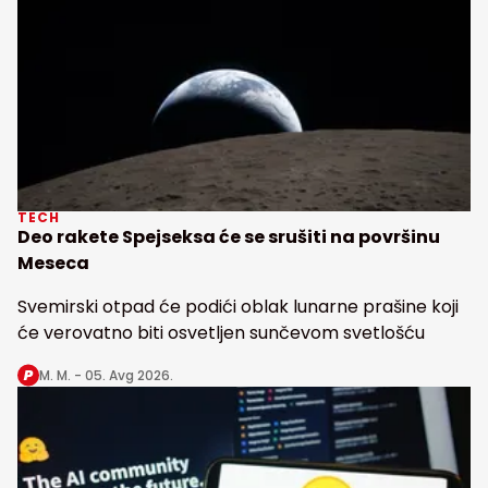
TECH
Deo rakete Spejseksa će se srušiti na površinu
Meseca
Svemirski otpad će podići oblak lunarne prašine koji
će verovatno biti osvetljen sunčevom svetlošću
M. M. -
05. Avg 2026.