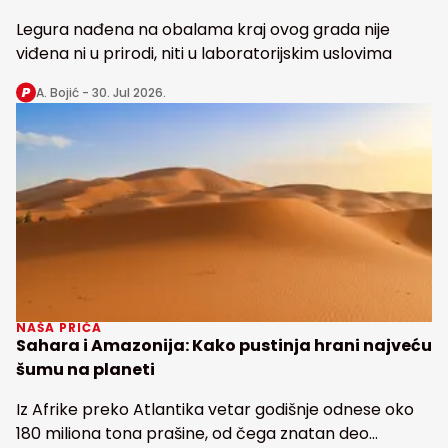
Legura nađena na obalama kraj ovog grada nije
viđena ni u prirodi, niti u laboratorijskim uslovima
A. Bojić -
30. Jul 2026.
NAŠA PRIČA
Sahara i Amazonija: Kako pustinja hrani najveću
šumu na planeti
Iz Afrike preko Atlantika vetar godišnje odnese oko
180 miliona tona prašine, od čega znatan deo