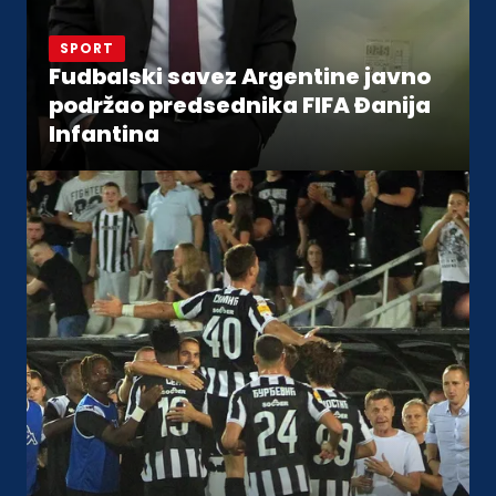
SPORT
Fudbalski savez Argentine javno
podržao predsednika FIFA Đanija
Infantina