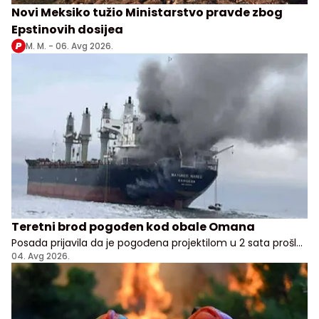
Novi Meksiko tužio Ministarstvo pravde zbog
Epstinovih dosijea
M. M. -
06. Avg 2026.
Teretni brod pogođen kod obale Omana
Posada prijavila da je pogođena projektilom u 2 sata prošle
noći, nema potvrde odakle je napad pokrenut
04. Avg 2026.