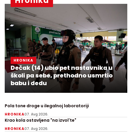
Hronika
HRONIKA
Dečak (14) ubio pet nastavnika u
školi pa sebe, prethodno usmrtio
babu i dedu
Pola tone droge u ilegalnoj laboratoriji
HRONIKA
07. Avg 2026.
Krao kola ostavljena "na izvol'te"
HRONIKA
07. Avg 2026.