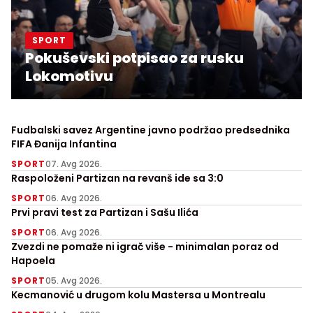
SPORT
Pokuševski potpisao za rusku
Lokomotivu
Fudbalski savez Argentine javno podržao predsednika
FIFA Đanija Infantina
SPORT
07. Avg 2026.
Raspoloženi Partizan na revanš ide sa 3:0
SPORT
06. Avg 2026.
Prvi pravi test za Partizan i Sašu Ilića
SPORT
06. Avg 2026.
Zvezdi ne pomaže ni igrač više - minimalan poraz od
Hapoela
SPORT
05. Avg 2026.
Kecmanović u drugom kolu Mastersa u Montrealu