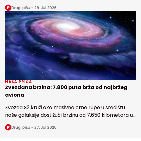
snabdeva fosforom najveću tropsku kišnu šumu na
Drugi pišu -
29. Jul 2026.
Zemlji
NAŠA PRIČA
Zvezdana brzina: 7.800 puta brža od najbržeg
aviona
Zvezda S2 kruži oko masivne crne rupe u središtu
naše galaksije dostižući brzinu od 7.650 kilometara u
sekundi
Drugi pišu -
27. Jul 2026.