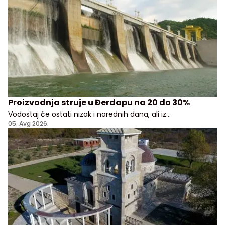
Proizvodnja struje u Đerdapu na 20 do 30%
Vodostaj će ostati nizak i narednih dana, ali iz
Elektroprivrede Srbije uveravaju da građani i privreda
05. Avg 2026.
nemaju razloga za brigu