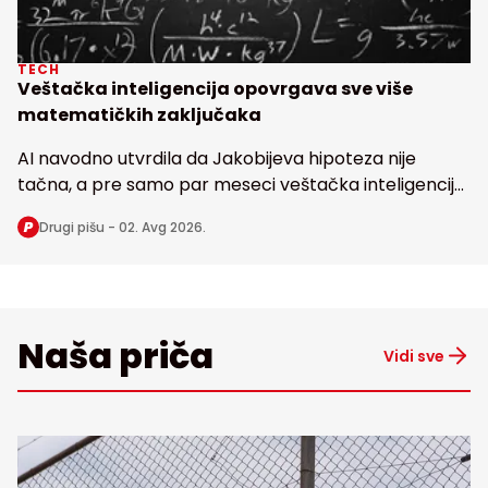
TECH
Veštačka inteligencija opovrgava sve više
matematičkih zaključaka
AI navodno utvrdila da Jakobijeva hipoteza nije
tačna, a pre samo par meseci veštačka inteligencija
dovela u pitanje i poznatu Erdoševu hipotezu, obe
Drugi pišu -
02. Avg 2026.
stare bezmalo 100 godina
Naša priča
Vidi sve