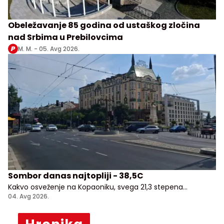
Obeležavanje 85 godina od ustaškog zločina
nad Srbima u Prebilovcima
M. M. -
05. Avg 2026.
Sombor danas najtopliji - 38,5C
Kakvo osveženje na Kopaoniku, svega 21,3 stepena
Celzijusa!
04. Avg 2026.