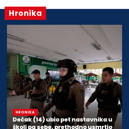
Hronika
Vidi sve
HRONIKA
Dečak (14) ubio pet nastavnika u
školi pa sebe, prethodno usmrtio