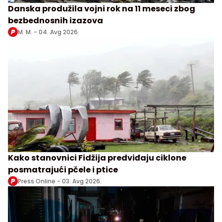
Danska produžila vojni rok na 11 meseci zbog
bezbednosnih izazova
M. M. -
04. Avg 2026.
Kako stanovnici Fidžija predviđaju ciklone
posmatrajući pčele i ptice
Press Online -
03. Avg 2026.