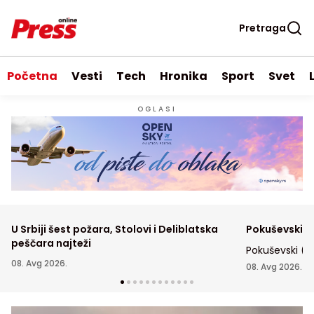
Pretraga
Početna
Vesti
Tech
Hronika
Sport
Svet
OGLASI
U Srbiji šest požara, Stolovi i Deliblatska
Pokuševski p
peščara najteži
Pokuševski (2
08. Avg 2026.
prosečno belež
08. Avg 2026.
blokade