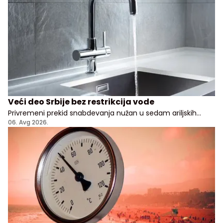
Veći deo Srbije bez restrikcija vode
Privremeni prekid snabdevanja nužan u sedam ariljskih
naselja
06. Avg 2026.