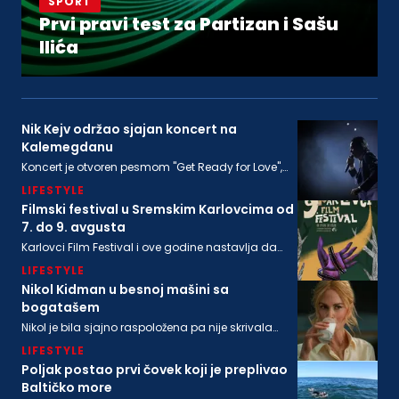
SPORT
Prvi pravi test za Partizan i Sašu
Ilića
Nik Kejv održao sjajan koncert na
Kalemegdanu
Koncert je otvoren pesmom "Get Ready for Love",
nakon koje su usledile "From Her to Eternity", "Train
LIFESTYLE
Long-Suffering" i naslovna numera sa poslednjeg
albuma "Wild God"
Filmski festival u Sremskim Karlovcima od
7. do 9. avgusta
Karlovci Film Festival i ove godine nastavlja da
neguje dijalog između filmske baštine i
LIFESTYLE
savremenog autorskog izraza
Nikol Kidman u besnoj mašini sa
bogatašem
Nikol je bila sjajno raspoložena pa nije skrivala
osmeh, a isto se može reći i za bogatog
LIFESTYLE
biznismenaMajkla Rajstina (55) koji se sve češće
viđa u društvu oskarovke
Poljak postao prvi čovek koji je preplivao
Baltičko more