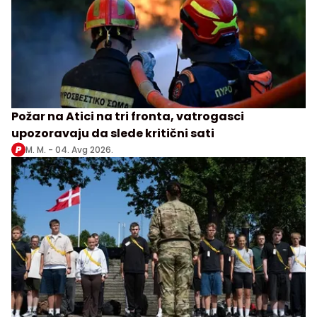
Požar na Atici na tri fronta, vatrogasci
upozoravaju da slede kritični sati
M. M. -
04. Avg 2026.