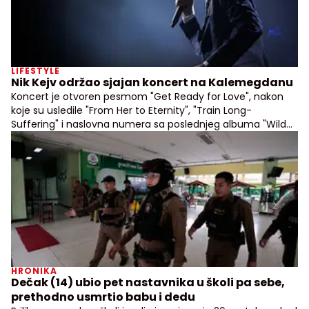
LIFESTYLE
Nik Kejv održao sjajan koncert na Kalemegdanu
Koncert je otvoren pesmom "Get Ready for Love", nakon
koje su usledile "From Her to Eternity", "Train Long-
Suffering" i naslovna numera sa poslednjeg albuma "Wild
God"
HRONIKA
Dečak (14) ubio pet nastavnika u školi pa sebe,
prethodno usmrtio babu i dedu