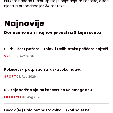
Prilikom napada u školi ispalio je najmanje 26 metaka, a kod
njega je pronađeno još 34 metaka
Najnovije
Donosimo vam najnovije vesti iz Srbije i sveta!
U Srbiji šest požara, Stolovi i Deliblatska peščara najteži
Kr
VESTI
08. Avg 2026.
H
Pokuševski potpisao za rusku Lokomotivu
Fu
FI
SPORT
08. Avg 2026.
S
Nik Kejv održao sjajan koncert na Kalemegdanu
R
LIFESTYLE
08. Avg 2026.
S
Dečak (14) ubio pet nastavnika u školi pa sebe,
Ep