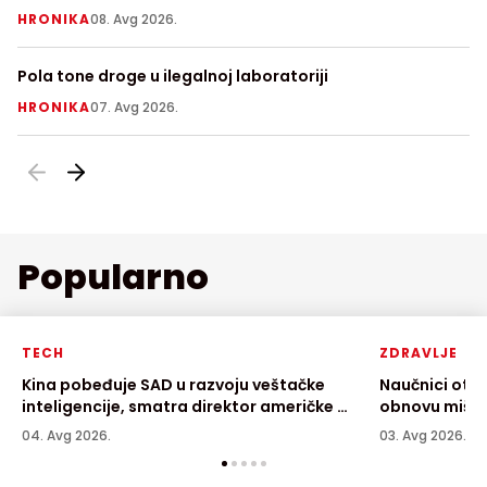
prethodno usmrtio babu i dedu
Ni
HRONIKA
08. Avg 2026.
Z
Pola tone droge u ilegalnoj laboratoriji
Ra
p
HRONIKA
07. Avg 2026.
H
Popularno
TECH
ZDRAVLJE
Kina pobeđuje SAD u razvoju veštačke
Naučnici otkr
inteligencije, smatra direktor američke AI
obnovu mišić
kompanije
04. Avg 2026.
03. Avg 2026.