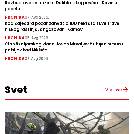
Razbuktava se požar u Deliblatskoj peščari, Kovin u
pepelu
HRONIKA
07. Avg 2026.
Kod Zaječara požar zahvatio 100 hektara suve trave i
niskog rastinja, angažovan "Kamov"
HRONIKA
05. Avg 2026.
Član škaljarskog klana Jovan Mrvaljević ubijen hicem u
potiljak kod Nikšića
HRONIKA
02. Avg 2026.
Svet
Vidi sve