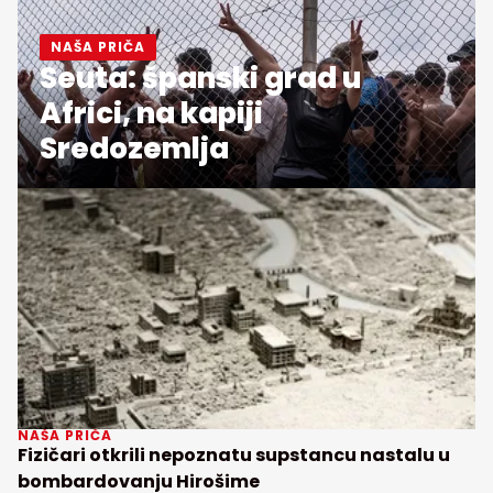
NAŠA PRIČA
Seuta: španski grad u
Africi, na kapiji
Sredozemlja
NAŠA PRIČA
Fizičari otkrili nepoznatu supstancu nastalu u
bombardovanju Hirošime