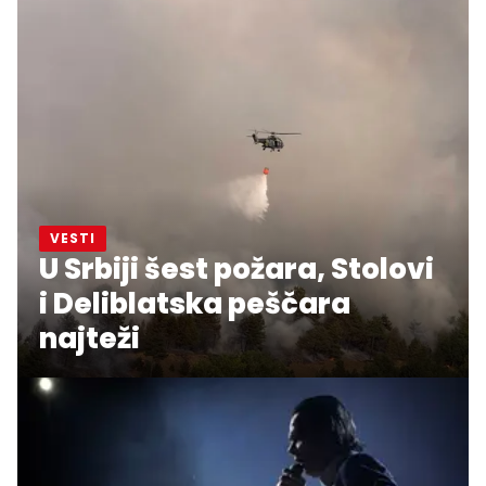
VESTI
U Srbiji šest požara, Stolovi
i Deliblatska peščara
najteži