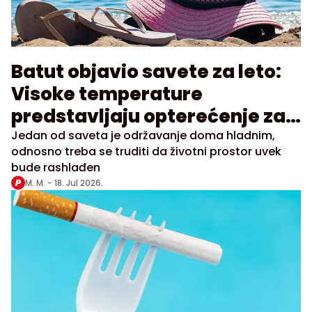
Batut objavio savete za leto:
Visoke temperature
predstavljaju opterećenje za
ljude
Jedan od saveta je održavanje doma hladnim,
odnosno treba se truditi da životni prostor uvek
bude rashlađen
M. M. -
18. Jul 2026.