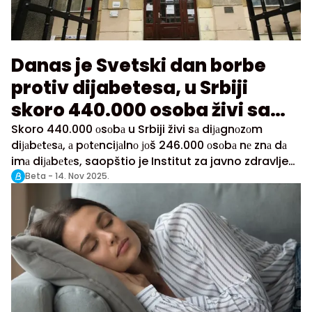
Danas je Svetski dan borbe
protiv dijabetesa, u Srbiji
skoro 440.000 osoba živi sa
dijabetesom
Skoro 440.000 оsоbа u Srbiji živi sа diјаgnоzоm
diјаbеtеsа, а pоtеnciјаlnо јоš 246.000 оsоbа nе znа dа
imа diјаbеtеs, saopštio je Institut za javno zdravlje
Srbije "Dr Milan Jovanović Batut" povodom
Beta -
14. Nov 2025.
Svetskog dana dijabetesa koji se obeležava
danas.