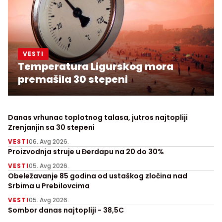
VESTI
Temperatura Ligurskog mora
premašila 30 stepeni
Danas vrhunac toplotnog talasa, jutros najtopliji
Zrenjanjin sa 30 stepeni
VESTI
06. Avg 2026.
Proizvodnja struje u Đerdapu na 20 do 30%
VESTI
05. Avg 2026.
Obeležavanje 85 godina od ustaškog zločina nad
Srbima u Prebilovcima
VESTI
05. Avg 2026.
Sombor danas najtopliji - 38,5C