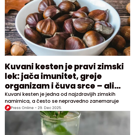
Kuvani kesten je pravi zimski
lek: jača imunitet, greje
organizam i čuva srce – ali
jedna greška može da pokvari
Kuvani kesten je jedna od najzdravijih zimskih
namirnica, a često se nepravedno zanemaruje
sve
Press Online -
29. Dec 2025.