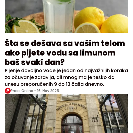
Šta se dešava sa vašim telom
ako pijete vodu sa limunom
baš svaki dan?
Pijenje dovoljno vode je jedan od najvažnijih koraka
za očuvanje zdravlja, ali mnogima je teško da
unesu preporučenih 9 do 13 čaša dnevno.
Press Online -
16. Nov 2025.