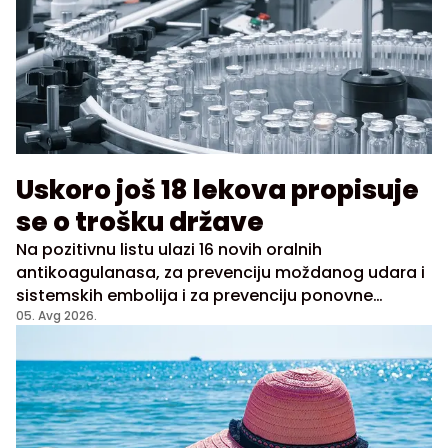
Uskoro još 18 lekova propisuje
se o trošku države
Na pozitivnu listu ulazi 16 novih oralnih
antikoagulanasa, za prevenciju moždanog udara i
sistemskih embolija i za prevenciju ponovne
duboke venske tromboze i plućne embolije
05. Avg 2026.