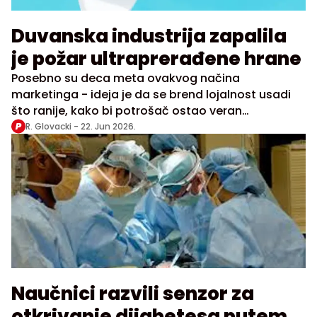
Duvanska industrija zapalila
je požar ultraprerađene hrane
Posebno su deca meta ovakvog načina
marketinga - ideja je da se brend lojalnost usadi
što ranije, kako bi potrošač ostao veran
proizvodima ceo život
R. Glovacki -
22. Jun 2026.
Naučnici razvili senzor za
otkrivanje dijabetesa putem