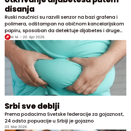
disanja
Ruski naučnici su razvili senzor na bazi grafena i
polimera, odštampan na običnom kancelarijskom
papiru, sposoban da detektuje dijabetes i druge
bolesti u realnom vremenu koristeći izdahnuti
M. M. -
20. Apr 2026.
vazduh
Srbi sve deblji
Prema podacima Svetske federacije za gojaznost,
24 odsto popuacije u Srbiji je gojazno
03. Mar 2026.