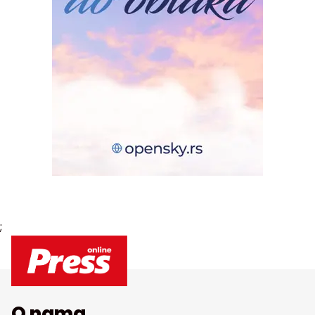
;
O nama