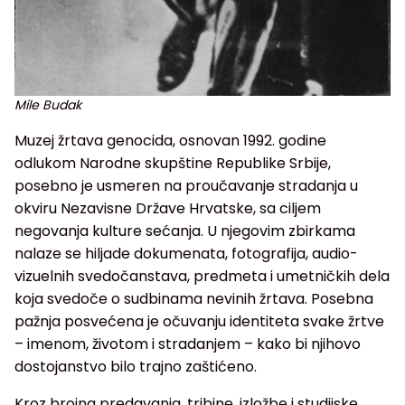
Mile Budak
Muzej žrtava genocida, osnovan 1992. godine
odlukom Narodne skupštine Republike Srbije,
posebno je usmeren na proučavanje stradanja u
okviru Nezavisne Države Hrvatske, sa ciljem
negovanja kulture sećanja. U njegovim zbirkama
nalaze se hiljade dokumenata, fotografija, audio-
vizuelnih svedočanstava, predmeta i umetničkih dela
koja svedoče o sudbinama nevinih žrtava. Posebna
pažnja posvećena je očuvanju identiteta svake žrtve
– imenom, životom i stradanjem – kako bi njihovo
dostojanstvo bilo trajno zaštićeno.
Kroz brojna predavanja, tribine, izložbe i studijske