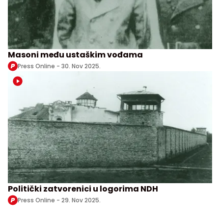
Masoni među ustaškim vođama
Press Online -
30. Nov 2025.
Politički zatvorenici u logorima NDH
Press Online -
29. Nov 2025.