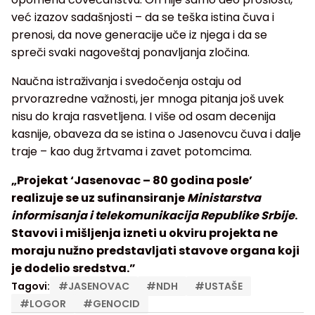
već izazov sadašnjosti – da se teška istina čuva i
prenosi, da nove generacije uče iz njega i da se
spreči svaki nagoveštaj ponavljanja zločina.
Naučna istraživanja i svedočenja ostaju od
prvorazredne važnosti, jer mnoga pitanja još uvek
nisu do kraja rasvetljena. I više od osam decenija
kasnije, obaveza da se istina o Jasenovcu čuva i dalje
traje – kao dug žrtvama i zavet potomcima.
„Projekat ‘Jasenovac – 80 godina posle’
realizuje se uz sufinansiranje
Ministarstva
informisanja i telekomunikacija Republike Srbije
.
Stavovi i mišljenja izneti u okviru projekta ne
moraju nužno predstavljati stavove organa koji
je dodelio sredstva.”
Tagovi:
#
JASENOVAC
#
NDH
#
USTAŠE
#
LOGOR
#
GENOCID