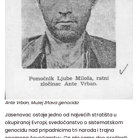
Ante Vrban, Muzej žrtava genocida
Jasenovac ostaje jedno od najvećih stratišta u
okupiranoj Evropi, svedočanstvo o sistematskom
genocidu nad pripadnicima tri naroda i trajna
opomena čovečanstvu. On nije samo deo prošlosti,