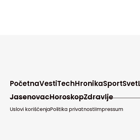
Početna
Vesti
Tech
Hronika
Sport
Svet
Jasenovac
Horoskop
Zdravlje
Uslovi korišćenja
Politika privatnosti
Impressum