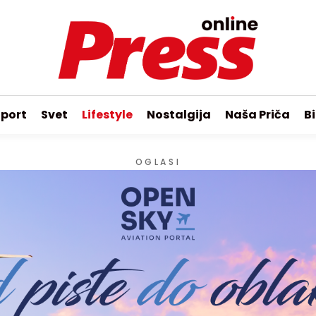
port
Svet
Lifestyle
Nostalgija
Naša Priča
Bi
OGLASI