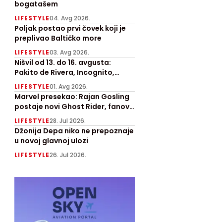
bogatašem
LIFESTYLE
04. Avg 2026.
Poljak postao prvi čovek koji je
preplivao Baltičko more
LIFESTYLE
03. Avg 2026.
Nišvil od 13. do 16. avgusta:
Pakito de Rivera, Incognito,
Boney M i više od 1.000 izvođača
LIFESTYLE
01. Avg 2026.
na festivalu
Marvel presekao: Rajan Gosling
postaje novi Ghost Rider, fanovi
oduševljeni najavom
LIFESTYLE
28. Jul 2026.
Džonija Depa niko ne prepoznaje
u novoj glavnoj ulozi
LIFESTYLE
26. Jul 2026.