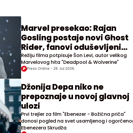
Marvel presekao: Rajan
Gosling postaje novi Ghost
Rider, fanovi oduševljeni
najavom
Režiju filma potpisuje Šon Levi, autor velikog
Marvelovog hita "Deadpool & Wolverine"
Press Online -
28. Jul 2026.
Džonija Depa niko ne
prepoznaje u novoj glavnoj
ulozi
Prvi trejler za film "Ebenezer - Božićna priča"
donosi pogled na svet usamljenog i ogorčeno
Ebenezera Skrudža