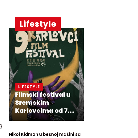
festivalu
Lifestyle
LIFESTYLE
Filmski festival u
Sremskim
Karlovcima od 7.
do 9. avgusta
g
Nikol Kidman u besnoj mašini sa