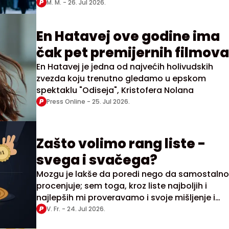
M. M. -
26. Jul 2026.
En Hatavej ove godine ima
čak pet premijernih filmova
En Hatavej je jedna od najvećih holivudskih
zvezda koju trenutno gledamo u epskom
spektaklu "Odiseja", Kristofera Nolana
Press Online -
25. Jul 2026.
Zašto volimo rang liste -
svega i svačega?
Mozgu je lakše da poredi nego da samostalno
procenjuje; sem toga, kroz liste najboljih i
najlepših mi proveravamo i svoje mišljenje i
poredimo ga sa drugima
V. Fr. -
24. Jul 2026.