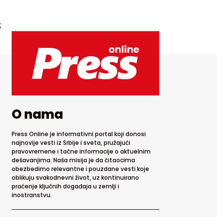
;
O nama
Press Online je informativni portal koji donosi
najnovije vesti iz Srbije i sveta, pružajući
pravovremene i tačne informacije o aktuelnim
dešavanjima. Naša misija je da čitaocima
obezbedimo relevantne i pouzdane vesti koje
oblikuju svakodnevni život, uz kontinuirano
praćenje ključnih događaja u zemlji i
inostranstvu.