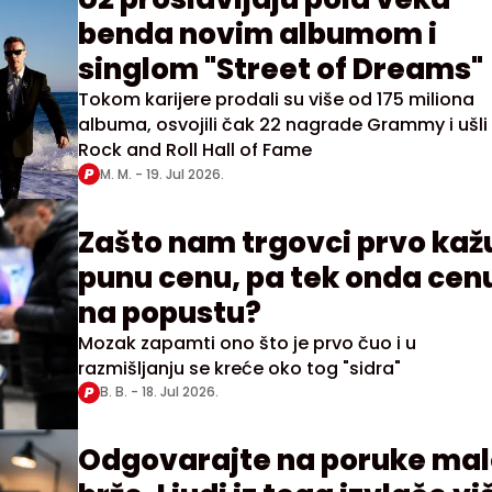
benda novim albumom i
singlom "Street of Dreams"
Tokom karijere prodali su više od 175 miliona
albuma, osvojili čak 22 nagrade Grammy i ušli
Rock and Roll Hall of Fame
M. M. -
19. Jul 2026.
Zašto nam trgovci prvo kaž
punu cenu, pa tek onda cen
na popustu?
Mozak zapamti ono što je prvo čuo i u
razmišljanju se kreće oko tog "sidra"
B. B. -
18. Jul 2026.
Odgovarajte na poruke mal