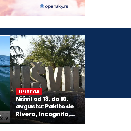
LIFESTYLE
Nišvil od 13. do 16.
avgusta: Pakito de
Rivera, Incognito,
Boney M i više od
1.000 izvođača na