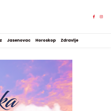
z
Jasenovac
Horoskop
Zdravlje