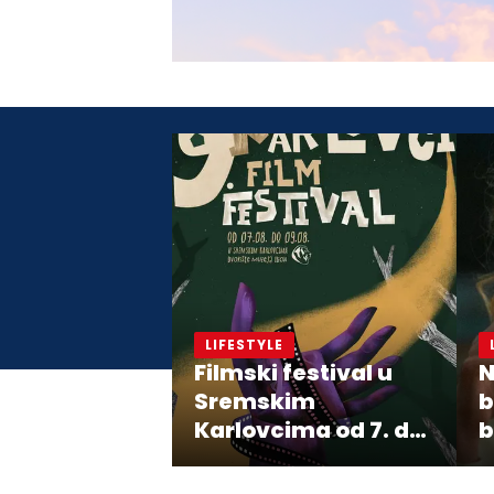
LIFESTYLE
Filmski festival u
N
Sremskim
b
Karlovcima od 7. do
b
9. avgusta