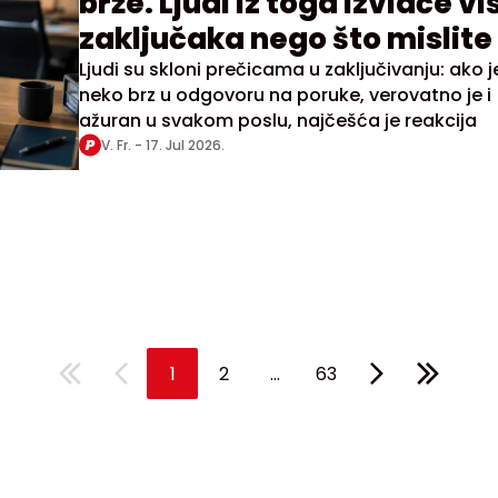
brže. Ljudi iz toga izvlače vi
zaključaka nego što mislite
Ljudi su skloni prečicama u zaključivanju: ako j
neko brz u odgovoru na poruke, verovatno je i
ažuran u svakom poslu, najčešća je reakcija
V. Fr. -
17. Jul 2026.
...
1
2
63