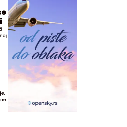
se
i
i
dnoj
je,
čne