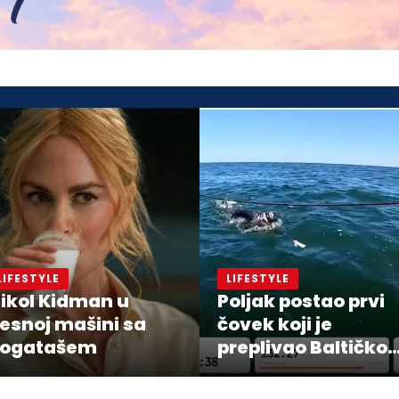
LIFESTYLE
LIFESTYLE
ikol Kidman u
Poljak postao prvi
esnoj mašini sa
čovek koji je
ogatašem
preplivao Baltičko
more