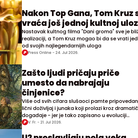
Nakon Top Gana, Tom Kruz 
vraća još jednoj kultnoj uloz
Nastavak kultnog filma "Dani groma" sve je bliž
realizaciji, a Tom Kruz mogao bi da se vrati je
od svojih najlegendarnijih uloga
Press Online -
24. Jul 2026.
Zašto ljudi pričaju priče
umesto da nabrajaju
činjenice?
Više od svih cifara slušaoci pamte pripovedan
lični doživljaj i junaka koji prolazi kroz dramati
događaje - jer je tako zapisano u evoluciji
ljudskog roda
V. Fr. -
21. Jul 2026.
U2 proslavljaju pola veka