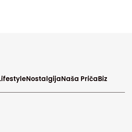
Lifestyle
Nostalgija
Naša Priča
Biz