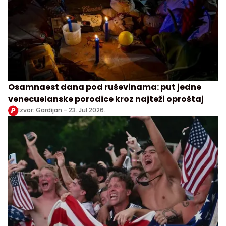
Osamnaest dana pod ruševinama: put jedne
venecuelanske porodice kroz najteži oproštaj
Izvor: Gardijan -
23. Jul 2026.