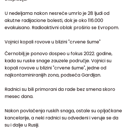
U nedeljama nakon nesreće umrlo je 28 ljudi od
akutne radijacione bolesti, dok je oko 116.000
evakuisano. Radioaktivni oblak proširio se Evropom.
Vojnici kopali rovove u blizini "crvene šume"
Černobilj je ponovo dospeo u fokus 2022. godine,
kada su ruske snage zauzele područje. Vojnici su
kopali rovove u blizini "crvene šume", jedne od
najkontaminiranijih zona, podseća Gardijan.
Radnici su bili primorani da rade bez smena skoro
mesec dana.
Nakon povlačenja ruskih snaga, ostale su opljačkane
kancelarije, a neki radnici su odvedeni i veruje se da
su i dalje u Rusiji.