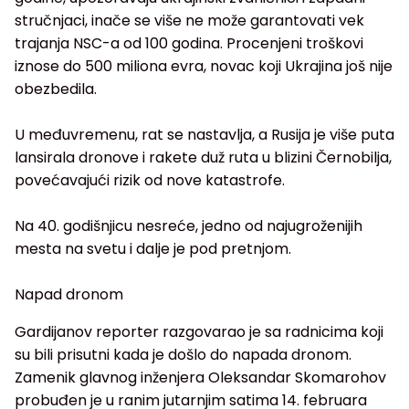
stručnjaci, inače se više ne može garantovati vek
trajanja NSC-a od 100 godina. Procenjeni troškovi
iznose do 500 miliona evra, novac koji Ukrajina još nije
obezbedila.
U međuvremenu, rat se nastavlja, a Rusija je više puta
lansirala dronove i rakete duž ruta u blizini Černobilja,
povećavajući rizik od nove katastrofe.
Na 40. godišnjicu nesreće, jedno od najugroženijih
mesta na svetu i dalje je pod pretnjom.
Napad dronom
Gardijanov reporter razgovarao je sa radnicima koji
su bili prisutni kada je došlo do napada dronom.
Zamenik glavnog inženjera Oleksandar Skomarohov
probuđen je u ranim jutarnjim satima 14. februara