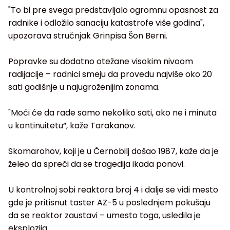
"To bi pre svega predstavljalo ogromnu opasnost za
radnike i odložilo sanaciju katastrofe više godina",
upozorava stručnjak Grinpisa Šon Berni.
Popravke su dodatno otežane visokim nivoom
radijacije – radnici smeju da provedu najviše oko 20
sati godišnje u najugroženijim zonama.
"Moći će da rade samo nekoliko sati, ako ne i minuta
u kontinuitetu“, kaže Tarakanov.
Skomarohov, koji je u Černobilj došao 1987, kaže da je
želeo da spreči da se tragedija ikada ponovi.
U kontrolnoj sobi reaktora broj 4 i dalje se vidi mesto
gde je pritisnut taster AZ-5 u poslednjem pokušaju
da se reaktor zaustavi – umesto toga, usledila je
eksplozija.