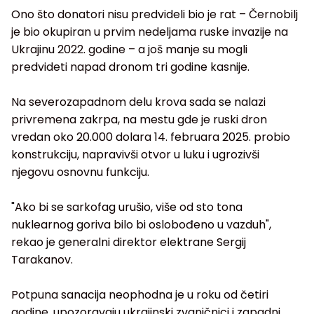
Ono što donatori nisu predvideli bio je rat – Černobilj
je bio okupiran u prvim nedeljama ruske invazije na
Ukrajinu 2022. godine – a još manje su mogli
predvideti napad dronom tri godine kasnije.
Na severozapadnom delu krova sada se nalazi
privremena zakrpa, na mestu gde je ruski dron
vredan oko 20.000 dolara 14. februara 2025. probio
konstrukciju, napravivši otvor u luku i ugrozivši
njegovu osnovnu funkciju.
"Ako bi se sarkofag urušio, više od sto tona
nuklearnog goriva bilo bi oslobođeno u vazduh",
rekao je generalni direktor elektrane Sergij
Tarakanov.
Potpuna sanacija neophodna je u roku od četiri
godine, upozoravaju ukrajinski zvaničnici i zapadni