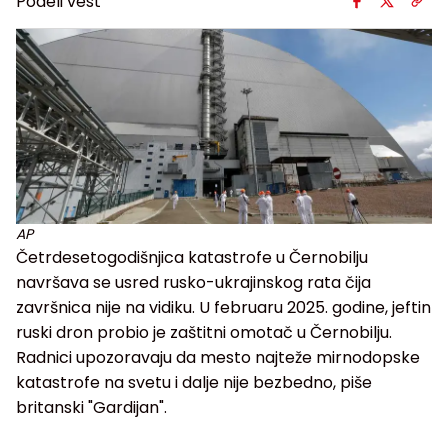
Podeli vest
AP
Četrdesetogodišnjica katastrofe u Černobilju
navršava se usred rusko-ukrajinskog rata čija
završnica nije na vidiku. U februaru 2025. godine, jeftin
ruski dron probio je zaštitni omotač u Černobilju.
Radnici upozoravaju da mesto najteže mirnodopske
katastrofe na svetu i dalje nije bezbedno, piše
britanski "Gardijan".