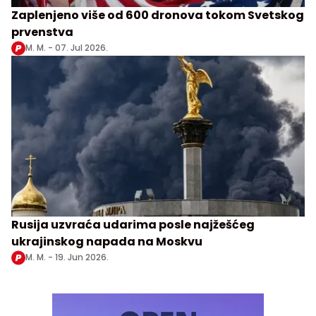
Zaplenjeno više od 600 dronova tokom Svetskog
prvenstva
M. M. -
07. Jul 2026.
Rusija uzvraća udarima posle najžešćeg
ukrajinskog napada na Moskvu
M. M. -
19. Jun 2026.