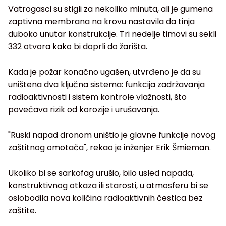
Vatrogasci su stigli za nekoliko minuta, ali je gumena
zaptivna membrana na krovu nastavila da tinja
duboko unutar konstrukcije. Tri nedelje timovi su sekli
332 otvora kako bi doprli do žarišta.
Kada je požar konačno ugašen, utvrđeno je da su
uništena dva ključna sistema: funkcija zadržavanja
radioaktivnosti i sistem kontrole vlažnosti, što
povećava rizik od korozije i urušavanja.
"Ruski napad dronom uništio je glavne funkcije novog
zaštitnog omotača", rekao je inženjer Erik Šmieman.
Ukoliko bi se sarkofag urušio, bilo usled napada,
konstruktivnog otkaza ili starosti, u atmosferu bi se
oslobodila nova količina radioaktivnih čestica bez
zaštite.