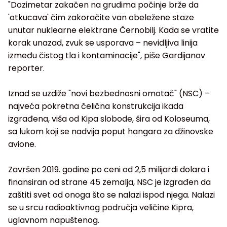
"Dozimetar zakačen na grudima počinje brže da
'otkucava' čim zakoračite van obeležene staze
unutar nuklearne elektrane Černobilj. Kada se vratite
korak unazad, zvuk se usporava – nevidljiva linija
između čistog tla i kontaminacije", piše Gardijanov
reporter.
Iznad se uzdiže "novi bezbednosni omotač" (NSC) –
najveća pokretna čelična konstrukcija ikada
izgrađena, viša od Kipa slobode, šira od Koloseuma,
sa lukom koji se nadvija poput hangara za džinovske
avione.
Završen 2019. godine po ceni od 2,5 milijardi dolara i
finansiran od strane 45 zemalja, NSC je izgrađen da
zaštiti svet od onoga što se nalazi ispod njega. Nalazi
se u srcu radioaktivnog područja veličine Kipra,
uglavnom napuštenog.