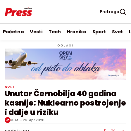
Pretraga
Početna
Vesti
Tech
Hronika
Sport
Svet
OGLASI
SVET
Unutar Černobilja 40 godina
kasnije: Nuklearno postrojenje
i dalje u riziku
M. M. -
26. Apr 2026.