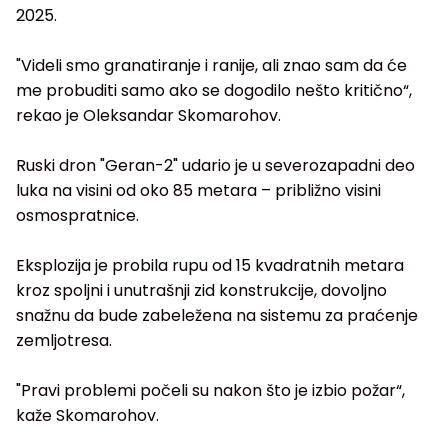
2025.
"Videli smo granatiranje i ranije, ali znao sam da će
me probuditi samo ako se dogodilo nešto kritično“,
rekao je Oleksandar Skomarohov.
Ruski dron "Geran-2" udario je u severozapadni deo
luka na visini od oko 85 metara – približno visini
osmospratnice.
Eksplozija je probila rupu od 15 kvadratnih metara
kroz spoljni i unutrašnji zid konstrukcije, dovoljno
snažnu da bude zabeležena na sistemu za praćenje
zemljotresa.
"Pravi problemi počeli su nakon što je izbio požar“,
kaže Skomarohov.