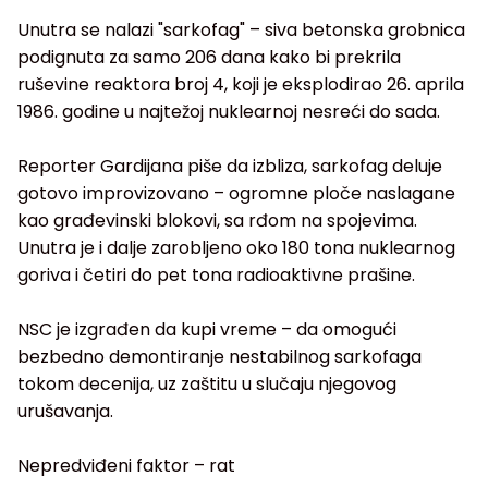
Unutra se nalazi "sarkofag" – siva betonska grobnica
podignuta za samo 206 dana kako bi prekrila
ruševine reaktora broj 4, koji je eksplodirao 26. aprila
1986. godine u najtežoj nuklearnoj nesreći do sada.
Reporter Gardijana piše da izbliza, sarkofag deluje
gotovo improvizovano – ogromne ploče naslagane
kao građevinski blokovi, sa rđom na spojevima.
Unutra je i dalje zarobljeno oko 180 tona nuklearnog
goriva i četiri do pet tona radioaktivne prašine.
NSC je izgrađen da kupi vreme – da omogući
bezbedno demontiranje nestabilnog sarkofaga
tokom decenija, uz zaštitu u slučaju njegovog
urušavanja.
Nepredviđeni faktor – rat