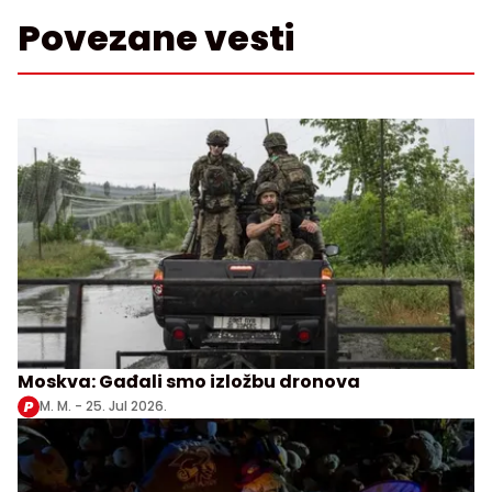
Povezane vesti
Moskva: Gađali smo izložbu dronova
M. M. -
25. Jul 2026.