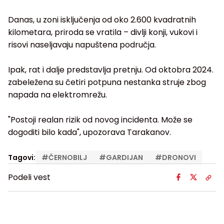
Danas, u zoni isključenja od oko 2.600 kvadratnih
kilometara, priroda se vratila – divlji konji, vukovi i
risovi naseljavaju napuštena područja.
Ipak, rat i dalje predstavlja pretnju. Od oktobra 2024.
zabeležena su četiri potpuna nestanka struje zbog
napada na elektromrežu.
"Postoji realan rizik od novog incidenta. Može se
dogoditi bilo kada", upozorava Tarakanov.
Tagovi:
#
ČERNOBILJ
#
GARDIJAN
#
DRONOVI
Podeli vest