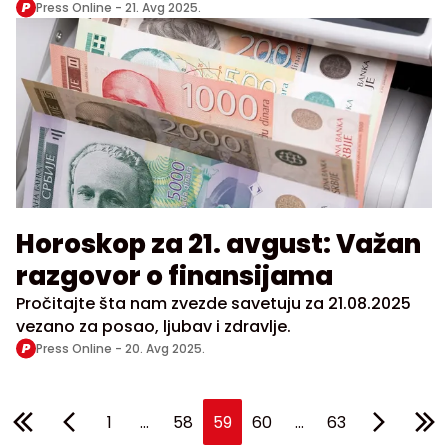
Press Online -
21. Avg 2025.
Horoskop za 21. avgust: Važan
razgovor o finansijama
Pročitajte šta nam zvezde savetuju za 21.08.2025
vezano za posao, ljubav i zdravlje.
Press Online -
20. Avg 2025.
...
...
1
58
59
60
63