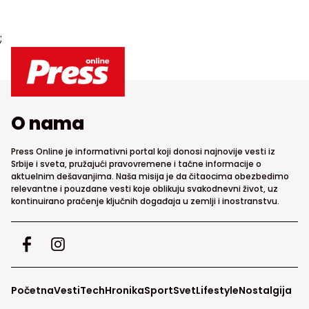
;
O nama
Press Online je informativni portal koji donosi najnovije vesti iz
Srbije i sveta, pružajući pravovremene i tačne informacije o
aktuelnim dešavanjima. Naša misija je da čitaocima obezbedimo
relevantne i pouzdane vesti koje oblikuju svakodnevni život, uz
kontinuirano praćenje ključnih događaja u zemlji i inostranstvu.
Početna
Vesti
Tech
Hronika
Sport
Svet
Lifestyle
Nostalgija