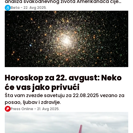
analiza svakodnevnog života Amerikanaca čije
rezultate podupire niz manjih studija.
Beta -
22. Avg 2025.
Horoskop za 22. avgust: Neko
će vas jako privući
Šta vam zvezde savetuju za 22.08.2025 vezano za
posao, ljubav i zdravlje.
Press Online -
21. Avg 2025.