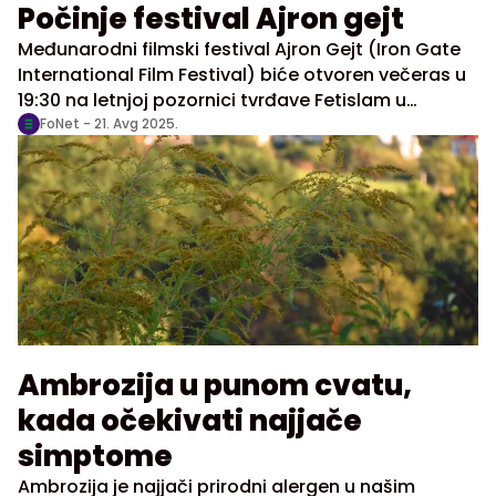
Počinje festival Ajron gejt
Međunarodni filmski festival Ajron Gejt (Iron Gate
International Film Festival) biće otvoren večeras u
19:30 na letnjoj pozornici tvrđave Fetislam u
Kladovu, saopštila je turistička platforma Visit
FoNet -
21. Avg 2025.
Serbia.
Ambrozija u punom cvatu,
kada očekivati najjače
simptome
Ambrozija je najjači prirodni alergen u našim