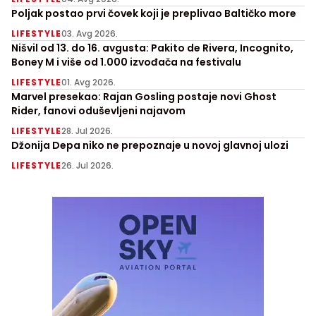
Poljak postao prvi čovek koji je preplivao Baltičko more
LIFESTYLE
03. Avg 2026.
Nišvil od 13. do 16. avgusta: Pakito de Rivera, Incognito,
Boney M i više od 1.000 izvođača na festivalu
LIFESTYLE
01. Avg 2026.
Marvel presekao: Rajan Gosling postaje novi Ghost
Rider, fanovi oduševljeni najavom
LIFESTYLE
28. Jul 2026.
Džonija Depa niko ne prepoznaje u novoj glavnoj ulozi
LIFESTYLE
26. Jul 2026.