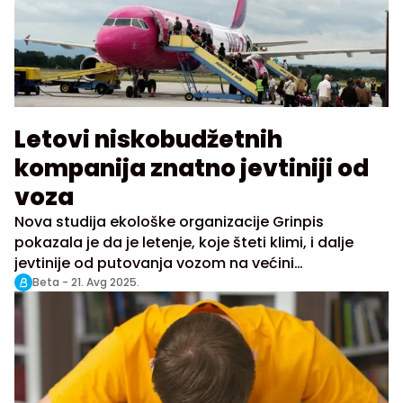
Letovi niskobudžetnih
kompanija znatno jevtiniji od
voza
Nova studija ekološke organizacije Grinpis
pokazala je da je letenje, koje šteti klimi, i dalje
jevtinije od putovanja vozom na većini
prekograničnih ruta.
Beta -
21. Avg 2025.