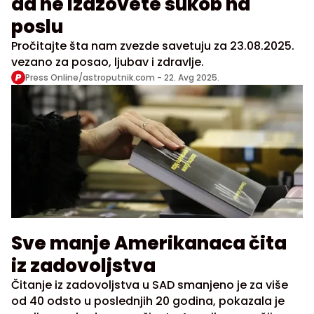
da ne izazovete sukob na
poslu
Pročitajte šta nam zvezde savetuju za 23.08.2025.
vezano za posao, ljubav i zdravlje.
Press Online/astroputnik.com -
22. Avg 2025.
Sve manje Amerikanaca čita
iz zadovoljstva
Čitanje iz zadovoljstva u SAD smanjeno je za više
od 40 odsto u poslednjih 20 godina, pokazala je