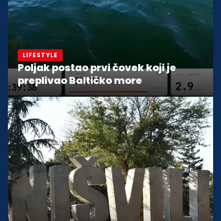
LIFESTYLE
Poljak postao prvi čovek koji je
preplivao Baltičko more