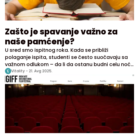
Zašto je spavanje važno za
naše pamćenje?
U sred smo ispitnog roka. Kada se približi
polaganje ispita, studenti se često suočavaju sa
važnom odlukom – da li da ostanu budni celu noć i
uče ili da sebi priušte preko potrebni odmor.
Vitality -
21. Avg 2025.